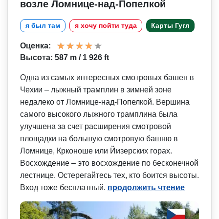
возле Ломнице-над-Попелкой
я был там
я хочу пойти туда
Карты Гугл
Оценка:
Высота: 587 m / 1 926 ft
Одна из самых интересных смотровых башен в
Чехии – лыжный трамплин в зимней зоне
недалеко от Ломнице-над-Попелкой. Вершина
самого высокого лыжного трамплина была
улучшена за счет расширения смотровой
площадки на большую смотровую башню в
Ломнице, Крконоше или Йизерских горах.
Восхождение – это восхождение по бесконечной
лестнице. Остерегайтесь тех, кто боится высоты.
Вход тоже бесплатный.
продолжить чтение