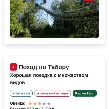
Поход по Табору
3.
Хорошая поездка с множеством
видов
я был там
я хочу пойти туда
Карты Гугл
Оценка: