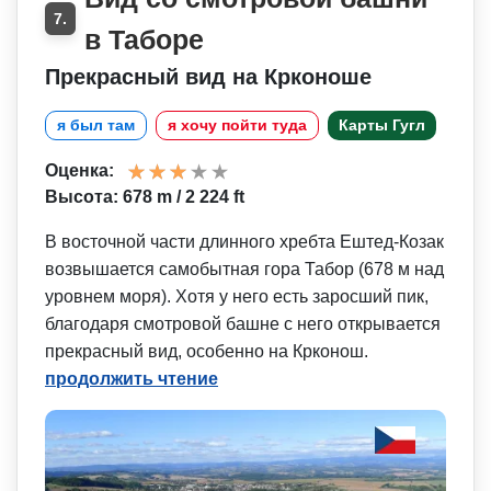
7.
в Таборе
Прекрасный вид на Крконоше
я был там
я хочу пойти туда
Карты Гугл
Оценка:
Высота: 678 m / 2 224 ft
В восточной части длинного хребта Ештед-Козак
возвышается самобытная гора Табор (678 м над
уровнем моря). Хотя у него есть заросший пик,
благодаря смотровой башне с него открывается
прекрасный вид, особенно на Крконош.
продолжить чтение