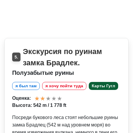
Экскурсия по руинам
5.
замка Брадлек.
Полузабытые руины
я был там
я хочу пойти туда
Карты Гугл
Оценка:
Высота: 542 m / 1 778 ft
Посреди букового леса стоят небольшие руины
замка Брадлец (542 м над уровнем моря) во
время извержения вулкана, немного в тени его