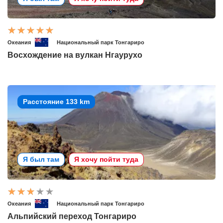
Океания
Национальный парк Тонгариро
Восхождение на вулкан Нгаурухо
Расстояние 133 km
Я был там
Я хочу пойти туда
Океания
Национальный парк Тонгариро
Альпийский переход Тонгариро