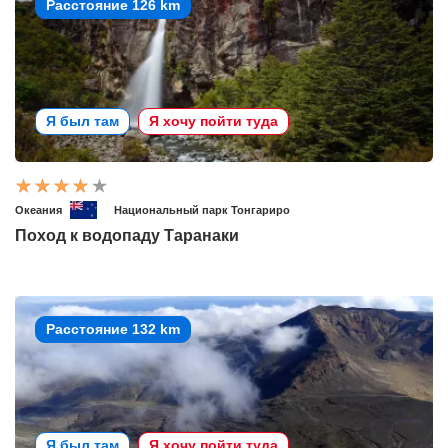
Расстояние 126 km
Я был там
Я хочу пойти туда
Океания
Национальный парк Тонгариро
Поход к водопаду Таранаки
Расстояние 132 km
Я был там
Я хочу пойти туда