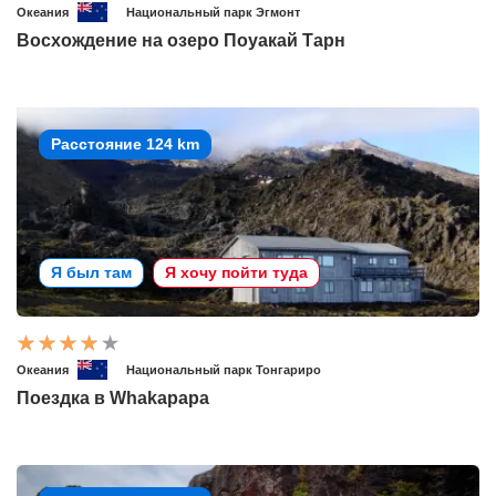
Океания
Национальный парк Эгмонт
Восхождение на озеро Поуакай Тарн
Расстояние 124 km
Я был там
Я хочу пойти туда
Океания
Национальный парк Тонгариро
Поездка в Whakapapa