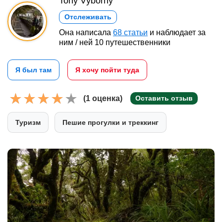
Tony Výborný
Отслеживать
Она написала
68 статьи
и наблюдает за
ним / ней 10 путешественники
Я был там
Я хочу пойти туда
(1 оценка)
Оставить отзыв
Туризм
Пешие прогулки и треккинг