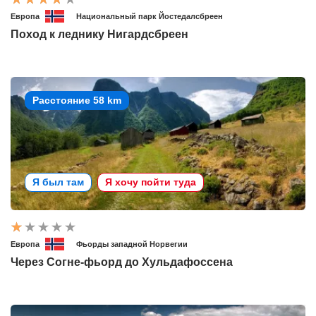
Европа
Национальный парк Йостедалсбреен
Поход к леднику Нигардсбреен
Расстояние 58 km
Я был там
Я хочу пойти туда
Европа
Фьорды западной Норвегии
Через Согне-фьорд до Хульдафоссена