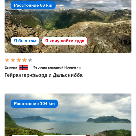
Расстояние 66 km
Я был там
Я хочу пойти туда
Европа
Фьорды западной Норвегии
Гейрангер-фьорд и Дальснибба
Расстояние 104 km