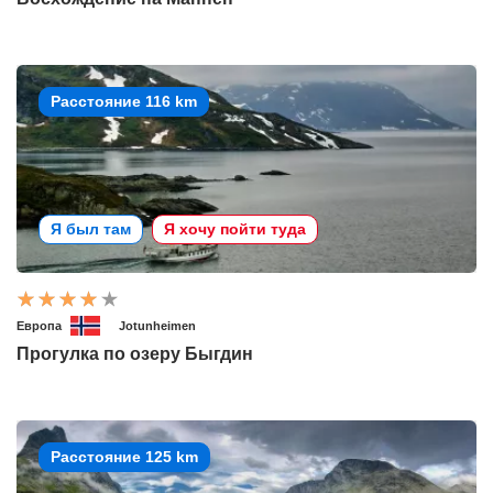
Расстояние 116 km
Я был там
Я хочу пойти туда
Европа
Jotunheimen
Прогулка по озеру Быгдин
Расстояние 125 km