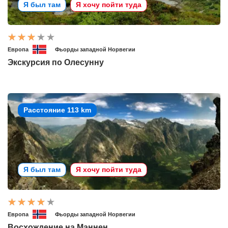
Я был там
Я хочу пойти туда
Европа
Фьорды западной Норвегии
Экскурсия по Олесунну
Расстояние 113 km
Я был там
Я хочу пойти туда
Европа
Фьорды западной Норвегии
Восхождение на Маннен