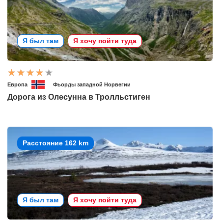
Я был там
Я хочу пойти туда
Европа
Фьорды западной Норвегии
Дорога из Олесунна в Тролльстиген
Расстояние 162 km
Я был там
Я хочу пойти туда