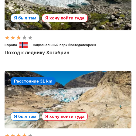
Я был там
Я хочу пойти туда
Европа
Национальный парк Йостедалсбреен
Поход к леднику Хогабрин.
Расстояние 31 km
Я был там
Я хочу пойти туда