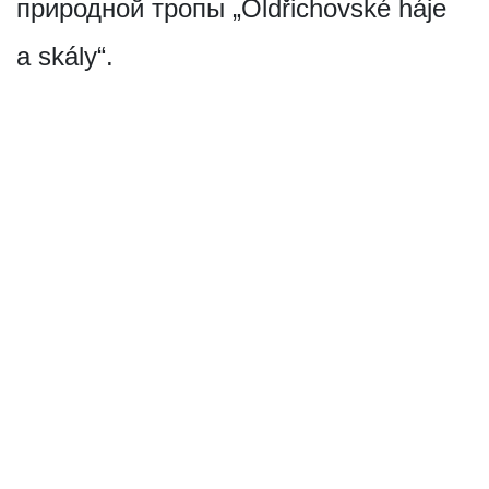
природной тропы „Oldřichovské háje
a skály“.