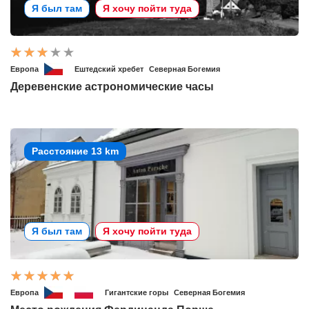
Я был там
Я хочу пойти туда
Европа
Ештедский хребет
Северная Богемия
Деревенские астрономические часы
Расстояние 13 km
Я был там
Я хочу пойти туда
Европа
Гигантские горы
Северная Богемия