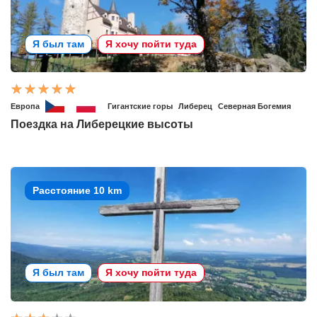
Я был там
Я хочу пойти туда
Европа
Гигантские горы
Либерец
Северная Богемия
Поездка на Либерецкие высоты
Расстояние 10 km
Я был там
Я хочу пойти туда