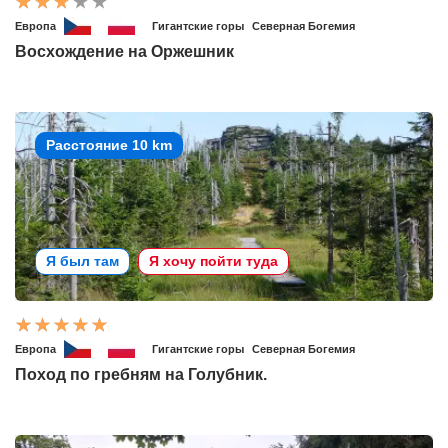
Европа
Гигантские горы
Северная Богемия
Восхождение на Оржешник
Расстояние 10 km
Я был там
Я хочу пойти туда
Европа
Гигантские горы
Северная Богемия
Поход по гребням на Голубник.