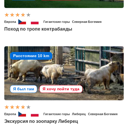
Европа
Гигантские горы
Северная Богемия
Поход по тропе контрабанды
Расстояние 10 km
Я был там
Я хочу пойти туда
Европа
Гигантские горы
Либерец
Северная Богемия
Экскурсия по зоопарку Либерец