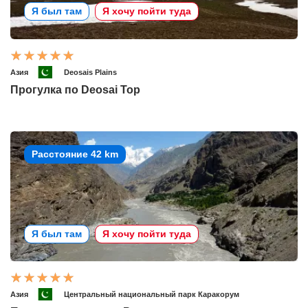
Я был там
Я хочу пойти туда
Азия
Deosais Plains
Прогулка по Deosai Top
Расстояние 42 km
Я был там
Я хочу пойти туда
Азия
Центральный национальный парк Каракорум