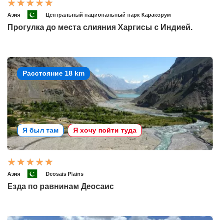
Азия
Центральный национальный парк Каракорум
Прогулка до места слияния Харгисы с Индией.
Расстояние 18 km
Я был там
Я хочу пойти туда
Азия
Deosais Plains
Езда по равнинам Деосаис