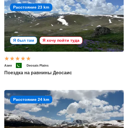
Расстояние 23 km
Я был там
Я хочу пойти туда
Азия
Deosais Plains
Поездка на равнины Деосаис
Расстояние 24 km