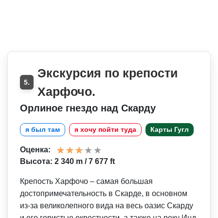
Экскурсия по крепости
5.
Харфочо.
Орлиное гнездо над Скарду
я был там
я хочу пойти туда
Карты Гугл
Оценка:
Высота: 2 340 m / 7 677 ft
Крепость Харфочо – самая большая
достопримечат­ельность в Скарде, в основном
из-за великолепного вида на весь оазис Скарду
и его гористые окрестности, а также на реку Инд,