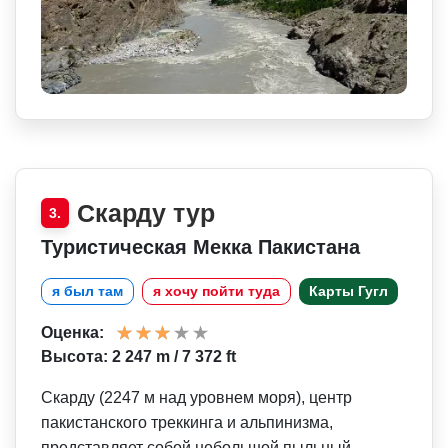
Скарду тур
3.
Туристическая Мекка Пакистана
я был там
я хочу пойти туда
Карты Гугл
Оценка:
Высота: 2 247 m / 7 372 ft
Скарду (2247 м над уровнем моря), центр
пакистанского треккинга и альпинизма,
представляет собой небольшой пыльный