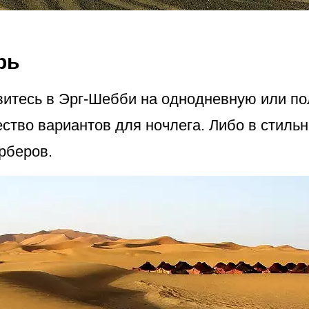
рь
витесь в Эрг-Шебби на однодневную или по
ство вариантов для ночлега. Либо в стильн
ерберов.