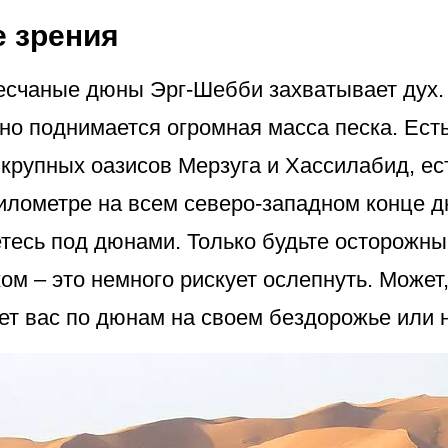
е зрения
песчаные дюны Эрг-Шебби захватывает дух
но поднимается огромная масса песка. Ест
крупных оазисов Мерзуга и Хассилабид, ес
лометре на всем северо-западном конце дю
етесь под дюнами. Только будьте осторожн
ом – это немного рискует ослепнуть. Может
ет вас по дюнам на своем бездорожье или 