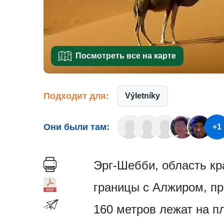
Посмотреть все на карте
Подходит для:
Výletníky
Они были там:
+1
Эрг-Шебби, область кр
границы с Алжиром, пр
160 метров лежат на п