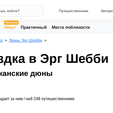
Путешественники
Автори
Новинка
Опыт
Практичный
Места поблизости
ко
Дюны Эрг-Шебби
здка в Эрг Шебби
канские дюны
дает за ним / ней 248 путешественники