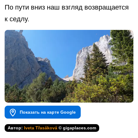
По пути вниз наш взгляд возвращается
к седлу.
Показать на карте Google
Автор:
Iveta Třasáková
© gigaplaces.com