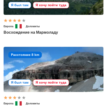
Я был там
Я хочу пойти туда
Европа
Доломиты
Восхождение на Мармоладу
Расстояние 8 km
Я был там
Я хочу пойти туда
Европа
Доломиты