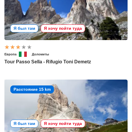
Я был там
Я хочу пойти туда
Европа
Доломиты
Tour Passo Sella - Rifugio Toni Demetz
Расстояние 15 km
Я был там
Я хочу пойти туда