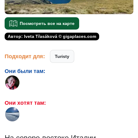
Посмотреть все на карте
Автор: Iveta Třasáková © gigaplaces.com
Подходит для:
Turisty
Они были там:
Они хотят там:
На северо-востоке Италии