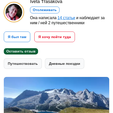
Iveta Třasáková
Отслеживать
Она написала
14 статьи
и наблюдает за
ним / ней 2 путешественники
Я был там
Я хочу пойти туда
Оставить отзыв
Путешествовать
Дневные поездки