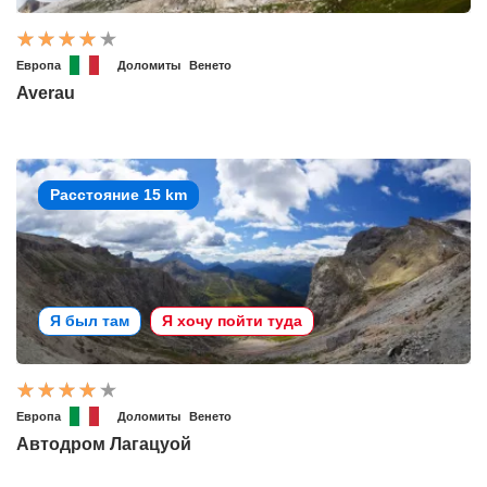
Европа
Доломиты
Венето
Averau
Расстояние 15 km
Я был там
Я хочу пойти туда
Европа
Доломиты
Венето
Автодром Лагацуой