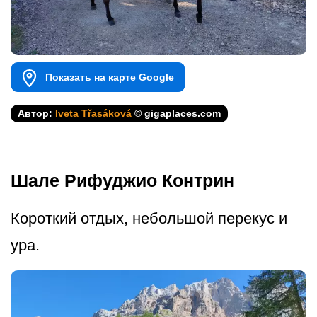
Показать на карте Google
Автор:
Iveta Třasáková
© gigaplaces.com
Шале Рифуджио Контрин
Короткий отдых, небольшой перекус и
ура.