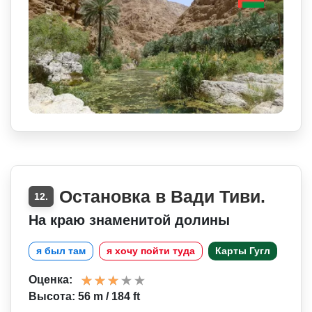
Остановка в Вади Тиви.
12.
На краю знаменитой долины
я был там
я хочу пойти туда
Карты Гугл
Оценка:
Высота: 56 m / 184 ft