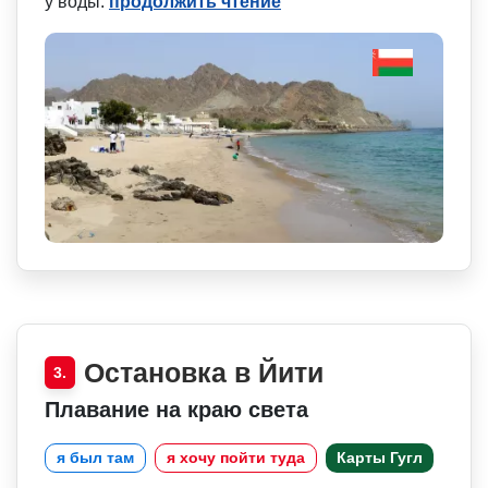
у воды.
продолжить чтение
Остановка в Йити
3.
Плавание на краю света
я был там
я хочу пойти туда
Карты Гугл