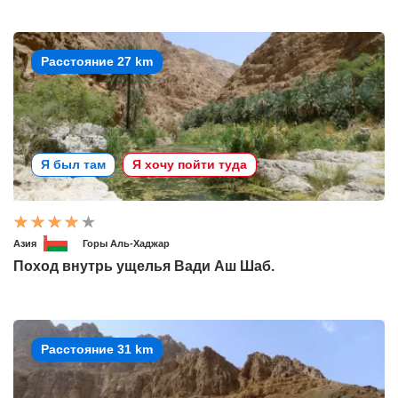
Расстояние 27 km
Я был там
Я хочу пойти туда
Азия
Горы Аль-Хаджар
Поход внутрь ущелья Вади Аш Шаб.
Расстояние 31 km