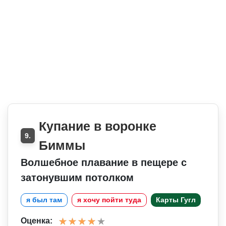
Купание в воронке
9.
Биммы
Волшебное плавание в пещере с
затонувшим потолком
я был там
я хочу пойти туда
Карты Гугл
Оценка: