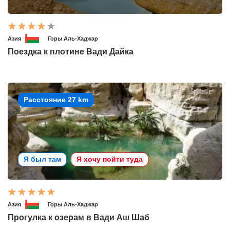
Азия
Горы Аль-Хаджар
Поездка к плотине Вади Дайка
Расстояние 27 km
Я был там
Я хочу пойти туда
Азия
Горы Аль-Хаджар
Прогулка к озерам в Вади Аш Шаб