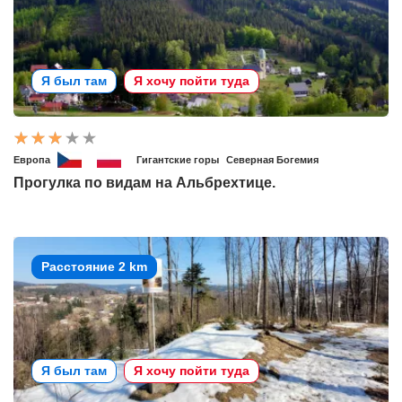
Я был там
Я хочу пойти туда
Европа
Гигантские горы
Северная Богемия
Прогулка по видам на Альбрехтице.
Расстояние 2 km
Я был там
Я хочу пойти туда