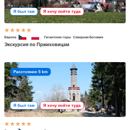
Я был там
Я хочу пойти туда
Европа
Гигантские горы
Северная Богемия
Экскурсия по Пржиховицам
Расстояние 5 km
Я был там
Я хочу пойти туда