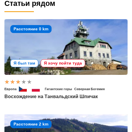
Статьи рядом
Расстояние 0 km
Я был там
Я хочу пойти туда
Европа
Гигантские горы
Северная Богемия
Восхождение на Танвальдский Шпичак
Расстояние 2 km