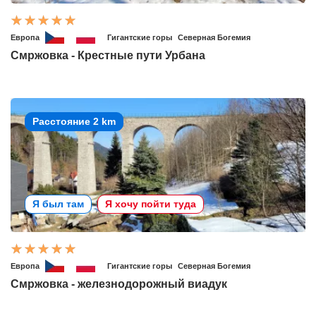
Европа
Гигантские горы
Северная Богемия
Смржовка - Крестные пути Урбана
Расстояние 2 km
Я был там
Я хочу пойти туда
Европа
Гигантские горы
Северная Богемия
Смржовка - железнодорожный виадук