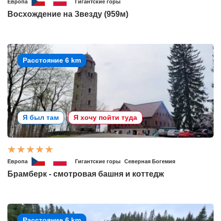
Европа
Гигантские горы
Восхождение на Звезду (959м)
Расстояние 6 km
Я был там
Я хочу пойти туда
Европа
Гигантские горы
Северная Богемия
Брамберк - смотровая башня и коттедж
Расстояние 6 km