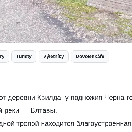
ory
Turisty
Výletníky
Dovolenkáře
от деревни Квилда, у подножия Черна-г
й реки — Влтавы.
ной тропой находится благоустроенная 