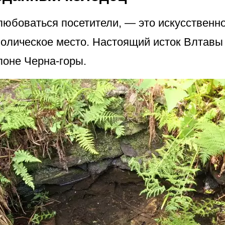
любоваться посетители, — это искусственн
волическое место. Настоящий исток Влтавы
клоне Черна-горы.