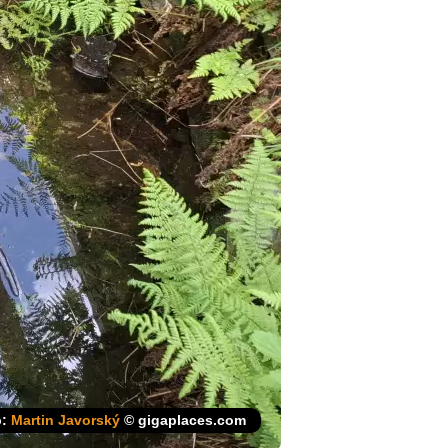
р:
Martin Javorský
© gigaplaces.com