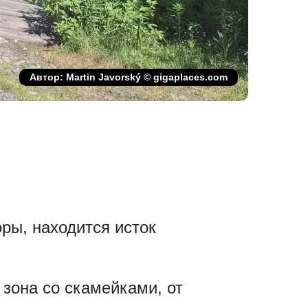
Автор: Martin Javorský © gigaplaces.com
оры, находится исток
зона со скамейками, от