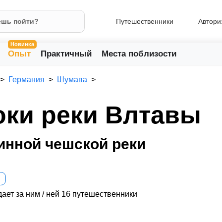
Путешественники
Автори
Новинка
Опыт
Практичный
Места поблизости
Германия
Шумава
оки реки Влтавы
инной чешской реки
ает за ним / ней 16 путешественники