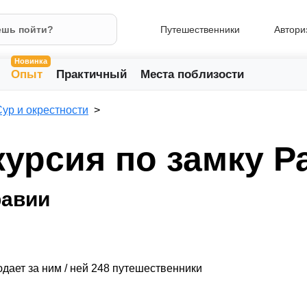
Путешественники
Автори
Новинка
Опыт
Практичный
Места поблизости
Сур и окрестности
курсия по замку Р
равии
дает за ним / ней 248 путешественники