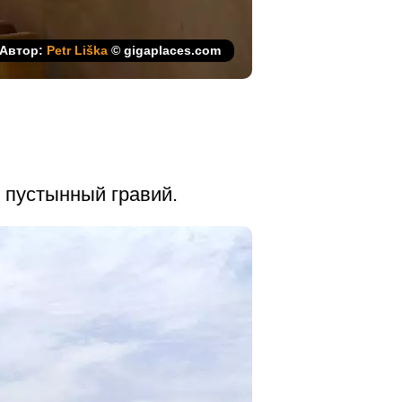
Автор:
Petr Liška
© gigaplaces.com
й пустынный гравий.