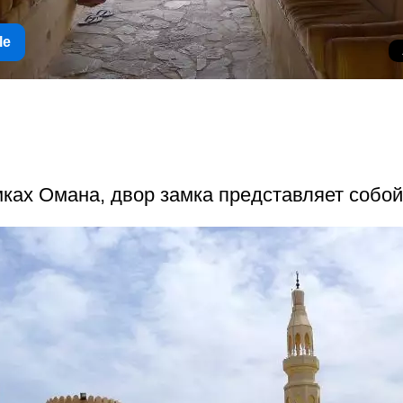
le
амках Омана, двор замка представляет собо