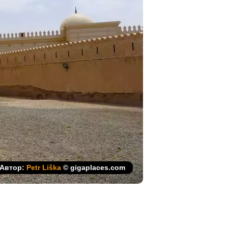
Автор:
Petr Liška
© gigaplaces.com