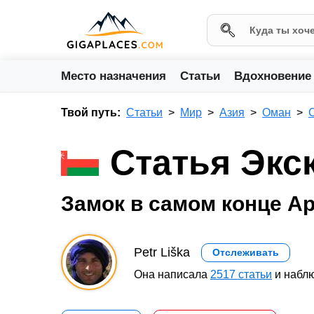
Место назначения
Статьи
Вдохновение
Твой путь:
Статьи
Мир
Азия
Оман
Статья Экс
Замок в самом конце А
Petr Liška
Отслеживать
Она написала
2517 статьи
и наблю