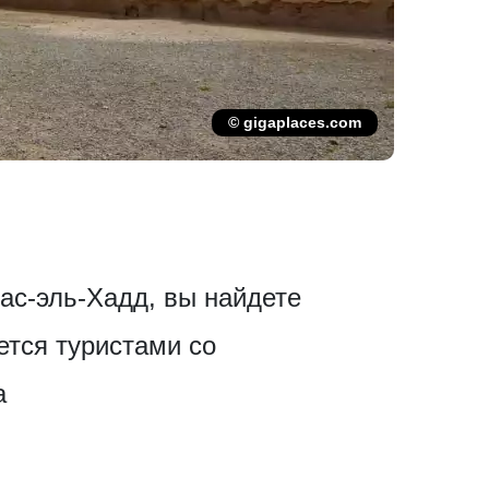
© gigaplaces.com
ас-эль-Хадд, вы найдете
ется туристами со
а