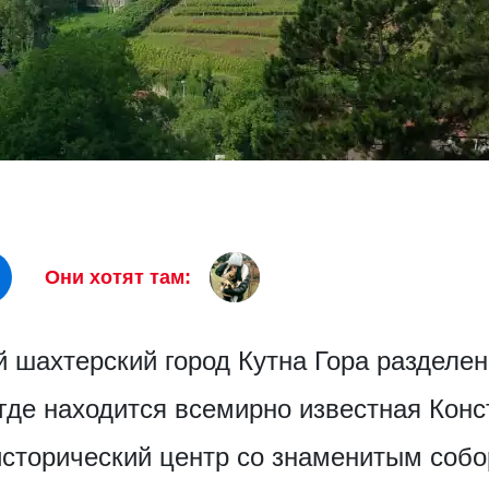
Они хотят там:
й шахтерский город Кутна Гора разделен
 где находится всемирно известная Кон
сторический центр со знаменитым собо