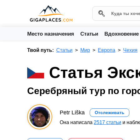
Место назначения
Статьи
Вдохновение
Твой путь:
Статьи
Мир
Европа
Чехия
Статья Экс
Серебряный тур по гор
Petr Liška
Отслеживать
Она написала
2517 статьи
и наблю