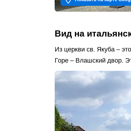
Вид на итальянс
Из церкви св. Якуба – э
Горе – Влашский двор. Э