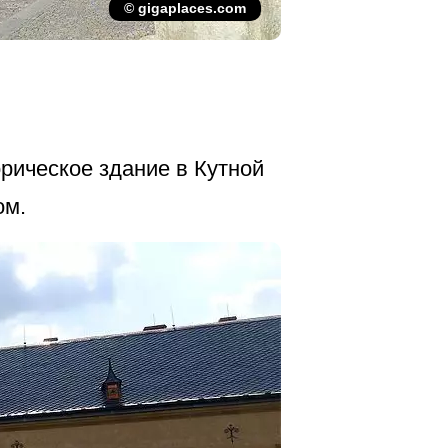
© gigaplaces.com
орическое здание в Кутной
ом.