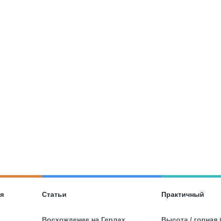
ия
Статьи
Практичный
Восхождение на Герлах
Высота / горная