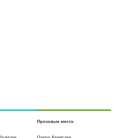
Призовые места
 болезнь
Озеро Кенигзее