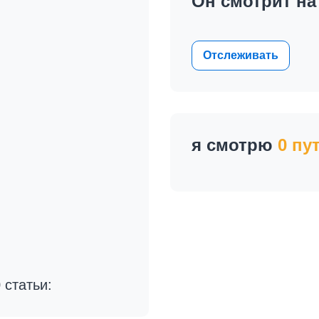
Он смотрит н
Отслеживать
я смотрю
0 пу
 статьи: