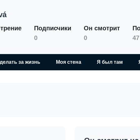
vá
трение
Подписчики
Он смотрит
По
Marcela Špinková
0
0
47
сделать за жизнь
Моя стена
Я был там