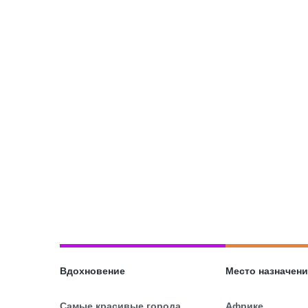
Вдохновение
Место назначен
Самые красивые города
Африке