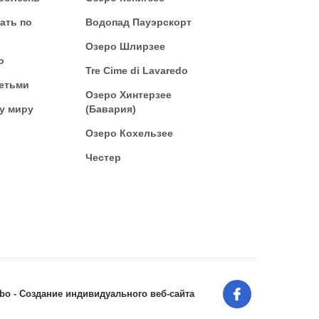
ать по
Водопад Пауэрскорт
Озеро Шлирзее
о
Tre Cime di Lavaredo
етьми
Озеро Хинтерзее
у миру
(Бавария)
о
Озеро Кохельзее
Честер
abo - Создание индивидуального веб-сайта