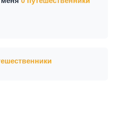
а меня
0 путешественники
тешественники