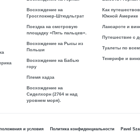
Восхождение на
Как путешествов
Гросглокнер-Штюдльграт
Южной Америке
Поездка на смотровую
Лансароте и вин
площадку «Пять пальцев».
Путешествие с д
Восхождение на Рысы из
Туалеты по всем
Польши
ка
Тенерифе и вин
Восхождение на Бабью
ерика
гору
Племя хадза
Восхождение на
Сиделхорн (2764 м над
уровнем моря).
положения и условия
Политика конфиденциальности
Pavel Sz