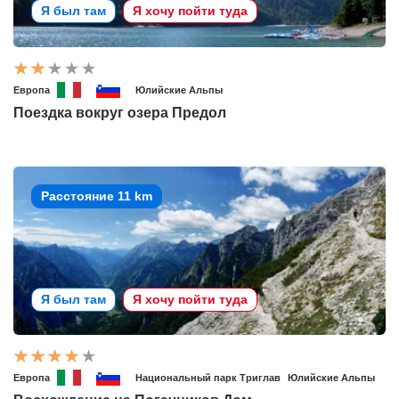
Я был там
Я хочу пойти туда
Европа
Юлийские Альпы
Поездка вокруг озера Предол
Расстояние 11 km
Я был там
Я хочу пойти туда
Европа
Национальный парк Триглав
Юлийские Альпы