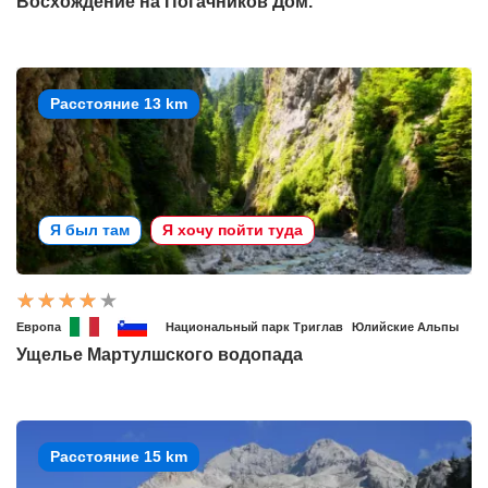
Восхождение на Погачников Дом.
Расстояние 13 km
Я был там
Я хочу пойти туда
Европа
Национальный парк Триглав
Юлийские Альпы
Ущелье Мартулшского водопада
Расстояние 15 km