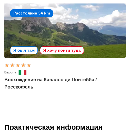
Расстояние 34 km
Я был там
Я хочу пойти туда
Европа
Восхождение на Кавалло ди Понтебба /
Росскофель
Практическая информация