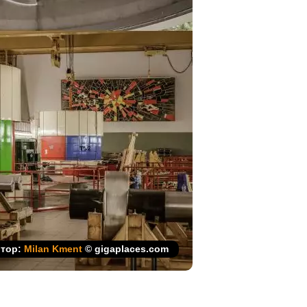
тор:
Milan Kment
© gigaplaces.com