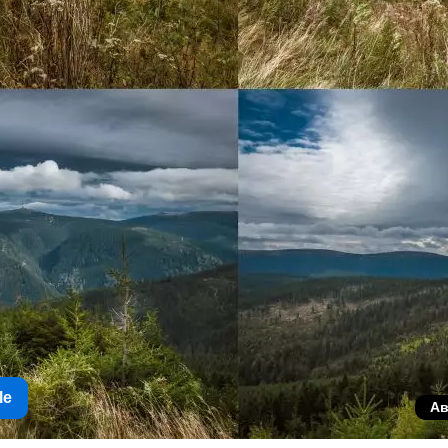
le
Ав