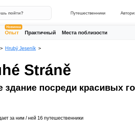
Путешественники
Автори
Новинка
Опыт
Практичный
Места поблизости
Hrubý Jeseník
hé Stráně
е здание посреди красивых г
ает за ним / ней 16 путешественники