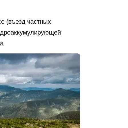
се (въезд частных
гидроаккумулирующей
и.