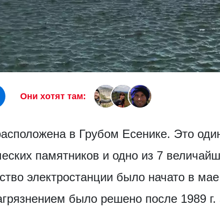
Они хотят там:
асположена в Грубом Есенике. Это оди
ческих памятников и одно из 7 величай
тво электростанции было начато в мае 
грязнением было решено после 1989 г.