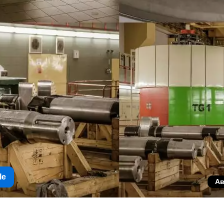
le
Ав