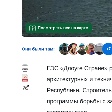
Посмотреть все на карте
Они были там:
+7
ГЭС «Длоуге Стране» р
архитектурных и техни
Республики. Строительс
программы борьбы с за