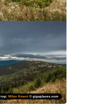
тор:
Milan Kment
© gigaplaces.com