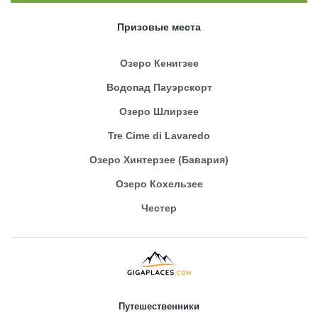
Призовые места
Озеро Кенигзее
Водопад Пауэрскорт
Озеро Шлирзее
Tre Cime di Lavaredo
Озеро Хинтерзее (Бавария)
Озеро Кохельзее
Честер
Путешественники