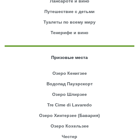
Лансароте и вино
Путешествие с детьми
Туалеты по всему миру
Тенерифе и вино
Призовые места
Озеро Кенигзее
Водопад Пауэрскорт
Озеро Шлирзее
Tre Cime di Lavaredo
Озеро Хинтерзее (Бавария)
Озеро Кохельзее
Честер