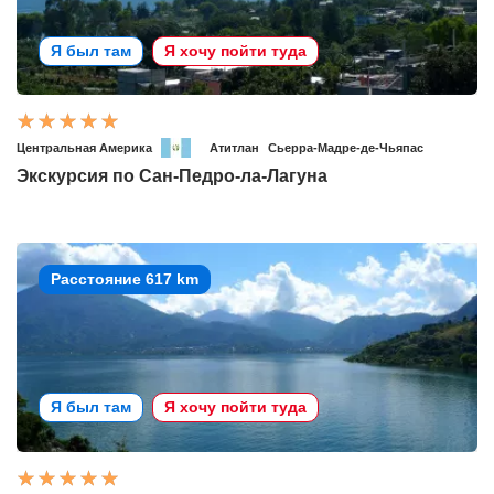
Я был там
Я хочу пойти туда
Центральная Америка
Атитлан
Сьерра-Мадре-де-Чьяпас
Экскурсия по Сан-Педро-ла-Лагуна
Расстояние 617 km
Я был там
Я хочу пойти туда