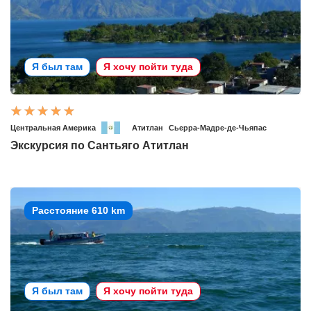
Я был там
Я хочу пойти туда
Центральная Америка
Атитлан
Сьерра-Мадре-де-Чьяпас
Экскурсия по Сантьяго Атитлан
Расстояние 610 km
Я был там
Я хочу пойти туда