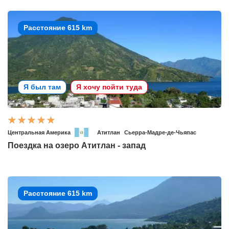
Расстояние 615 km
Я был там
Я хочу пойти туда
Центральная Америка
Атитлан
Сьерра-Мадре-де-Чьяпас
Поездка на озеро Атитлан - запад
Расстояние 615 km