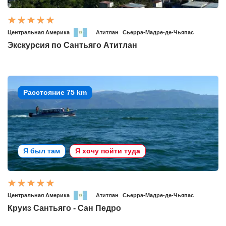
Центральная Америка
Атитлан
Сьерра-Мадре-де-Чьяпас
Экскурсия по Сантьяго Атитлан
Расстояние 75 km
Я был там
Я хочу пойти туда
Центральная Америка
Атитлан
Сьерра-Мадре-де-Чьяпас
Круиз Сантьяго - Сан Педро