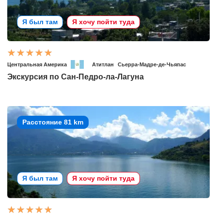
Я был там
Я хочу пойти туда
Центральная Америка
Атитлан
Сьерра-Мадре-де-Чьяпас
Экскурсия по Сан-Педро-ла-Лагуна
Расстояние 81 km
Я был там
Я хочу пойти туда