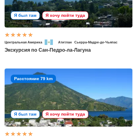
Я был там
Я хочу пойти туда
Центральная Америка
Атитлан
Сьерра-Мадре-де-Чьяпас
Экскурсия по Сан-Педро-ла-Лагуна
Расстояние 79 km
Я был там
Я хочу пойти туда