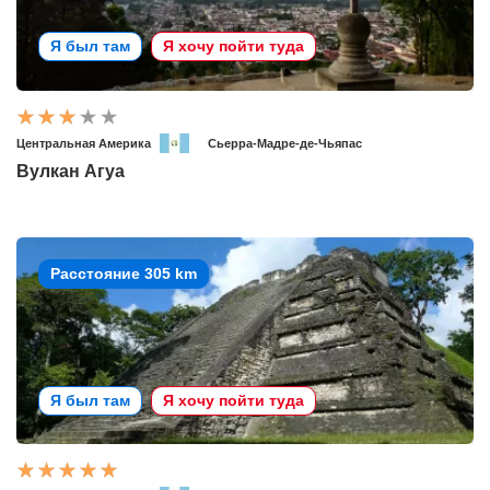
Я был там
Я хочу пойти туда
Центральная Америка
Сьерра-Мадре-де-Чьяпас
Вулкан Агуа
Расстояние 305 km
Я был там
Я хочу пойти туда