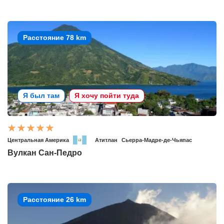
Расстояние 78 km
Я был там
Я хочу пойти туда
Центральная Америка
Атитлан
Сьерра-Мадре-де-Чьяпас
Вулкан Сан-Педро
Расстояние 26 km