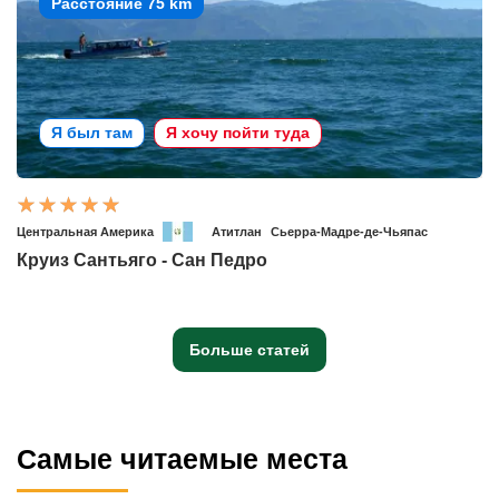
Расстояние 75 km
Я был там
Я хочу пойти туда
Центральная Америка
Атитлан
Сьерра-Мадре-де-Чьяпас
Круиз Сантьяго - Сан Педро
Больше статей
Самые читаемые места