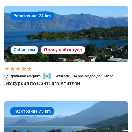
Расстояние 74 km
Я был там
Я хочу пойти туда
Центральная Америка
Атитлан
Сьерра-Мадре-де-Чьяпас
Экскурсия по Сантьяго Атитлан
Расстояние 79 km