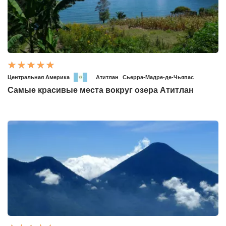
Центральная Америка
Атитлан
Сьерра-Мадре-де-Чьяпас
Самые красивые места вокруг озера Атитлан