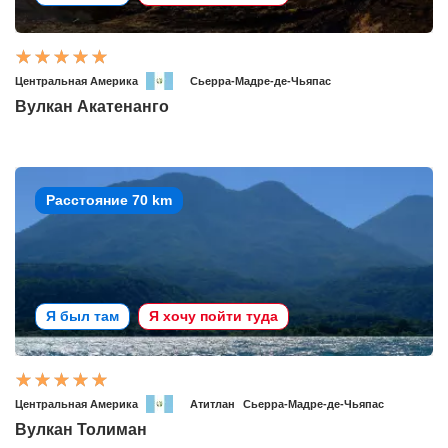
Центральная Америка
Сьерра-Мадре-де-Чьяпас
Вулкан Акатенанго
Расстояние 70 km
Я был там
Я хочу пойти туда
Центральная Америка
Атитлан
Сьерра-Мадре-де-Чьяпас
Вулкан Толиман