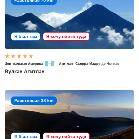
Расстояние 70 km
Я был там
Я хочу пойти туда
Центральная Америка
Атитлан
Сьерра-Мадре-де-Чьяпас
Вулкан Атитлан
Расстояние 38 km
Я был там
Я хочу пойти туда