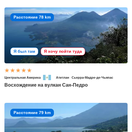
Расстояние 78 km
Я был там
Я хочу пойти туда
Центральная Америка
Атитлан
Сьерра-Мадре-де-Чьяпас
Восхождение на вулкан Сан-Педро
Расстояние 79 km