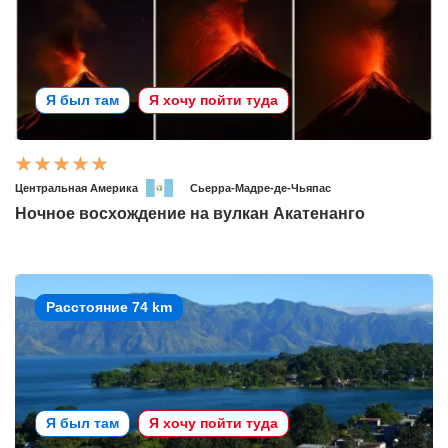
Я был там
Я хочу пойти туда
Центральная Америка
Сьерра-Мадре-де-Чьяпас
Ночное восхождение на вулкан Акатенанго
Расстояние 74 km
Я был там
Я хочу пойти туда