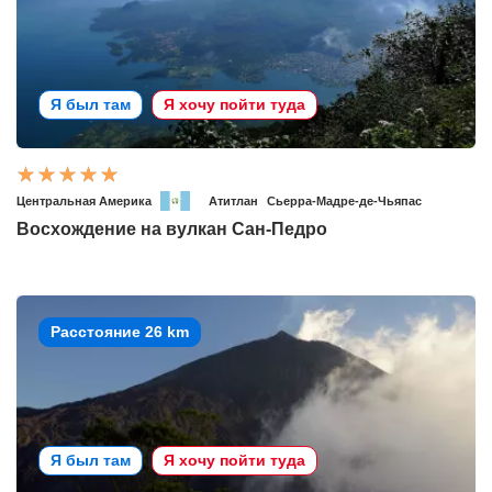
Я был там
Я хочу пойти туда
Центральная Америка
Атитлан
Сьерра-Мадре-де-Чьяпас
Восхождение на вулкан Сан-Педро
Расстояние 26 km
Я был там
Я хочу пойти туда