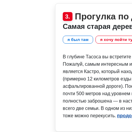
Прогулка по
3.
Самая старая дере
я был там
я хочу пойти т
В глубине Тасоса вы встретите
Пожалуй, самым интересным и 
является Кастро, который нах
(примерно 12 километров езды
асфальтированной дороге). По
почти 500 метров над уровнем
полностью заброшена — в нас
всего две семьи. В одном из них
тоже можно перекусить.
продо