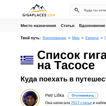
Место назначения
Статьи
Вдохновение
Твой путь:
Вдохновение
Мир
Европа
Список гиг
на Тасосе
Куда поехать в путешес
Petr Liška
Отслеживать
Она написала
2517 статьи
и наблю