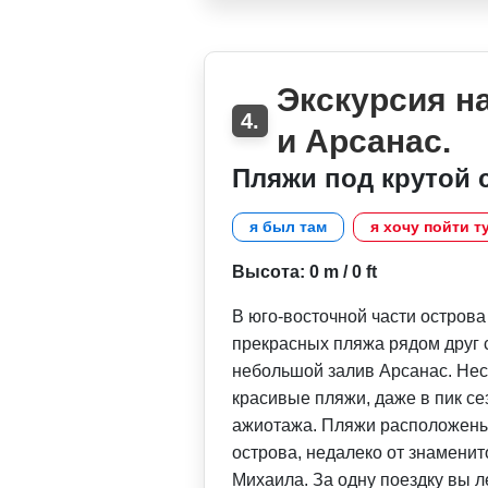
Экскурсия н
4.
и Арсанас.
Пляжи под крутой 
я был там
я хочу пойти т
Высота: 0 m / 0 ft
В юго-восточной части острова
прекрасных пляжа рядом друг 
небольшой залив Арсанас. Несм
красивые пляжи, даже в пик се
ажиотажа. Пляжи расположены
острова, недалеко от знамени
Михаила. За одну поездку вы л