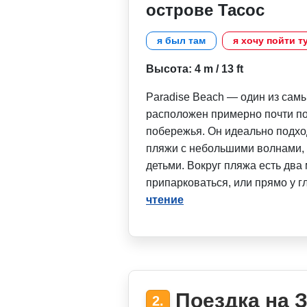
острове Тасос
я был там
я хочу пойти т
Высота: 4 m / 13 ft
Paradise Beach — один из сам
расположен примерно почти п
побережья. Он идеально подход
пляжи с небольшими волнами, 
детьми. Вокруг пляжа есть два 
припарковаться, или прямо у г
чтение
Поездка на 
2.