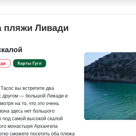
а пляжи Ливади
скалой
уда
Карты Гугл
 Тасос вы встретите два
с другом — большой Ливади и
отря на то, что это очень
зона здесь нет большого
 под самой высокой скалой
того монастыря Архангела
егко сможете посетить оба пляжа