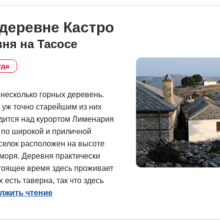
 деревне Кастро
вня на Тасосе
уда
 несколько горных деревень.
уж точно старейшим из них
одится над курортом Лименария
 по широкой и приличной
селок расположен на высоте
 моря. Деревня практически
тоящее время здесь проживает
 есть таверна, так что здесь
лжить чтение