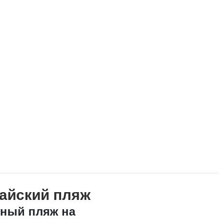
райский пляж
сный пляж на