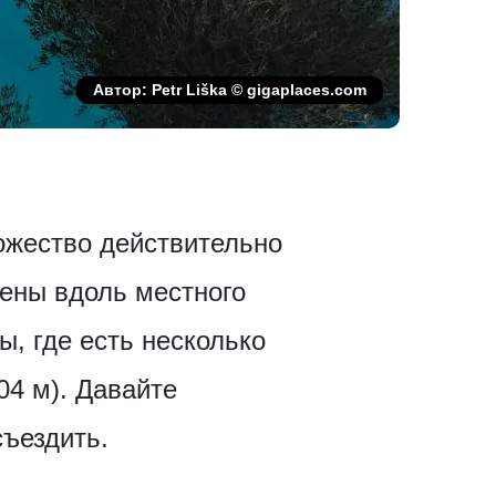
Автор: Petr Liška © gigaplaces.com
ожество действительно
лены вдоль местного
, где есть несколько
04 м). Давайте
съездить.