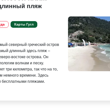
 длинный пляж
уда
Карты Гугл
амый северный греческий остров
самый длинный здесь пляж –
еверо-востоке острова. Он
пологим волнам и песку.
 три километра, так что на то,
ем немного времени. Здесь
 и бесплатными пляжами.