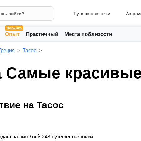
Путешественники
Автори
Новинка
Опыт
Практичный
Места поблизости
Греция
Тасос
а Самые красивые
твие на Тасос
дает за ним / ней 248 путешественники