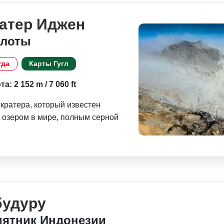
ратер Иджен
слоты
уда
Карты Гугл
а: 2 152 m / 7 060 ft
кратера, который известен
 озером в мире, полным серной
будуру
ятник Индонезии