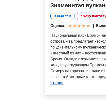
Знаменитая вулкан
я был там
я хочу пойти т
Оценка:
|
Высот
Национальный парк Бромо-Тен
острова Ява предлагает нескол
по удивительному вулканичес
известный из них – восхожден
Бромо. Отсюда открывается в
кальдеру с журчащим Бромом 
Семеру на горизонте – одни и
ельностей, которые может пре
чтение