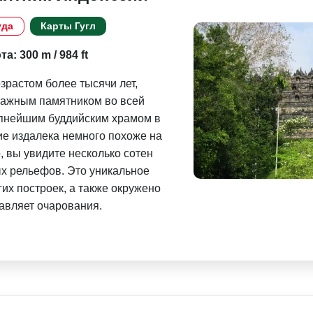
уда
Карты Гугл
а: 300 m / 984 ft
озрастом более тысячи лет,
важным памятником во всей
упнейшим буддийским храмом в
ие издалека немного похоже на
, вы увидите несколько сотен
ых рельефов. Это уникальное
гих построек, а также окружено
авляет очарования.