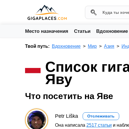
Место назначения
Статьи
Вдохновение
Твой путь:
Вдохновение
Мир
Азия
Ин
Список гиг
Яву
Что посетить на Яве
Petr Liška
Отслеживать
Она написала
2517 статьи
и наблю