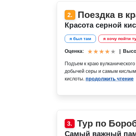
Поездка в к
2.
Красота серной ки
я был там
я хочу пойти т
Оценка:
|
Высот
Подъем к краю вулканического 
добычей серы и самым кислым
кислоты.
продолжить чтение
Тур по Боро
3.
Самый важный пам