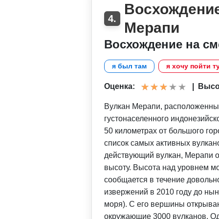
Восхождение
4.
Мерапи
Восхождение на см
я был там
я хочу пойти т
Оценка:
|
Высот
Вулкан Мерапи, расположенный
густонаселенного индонезийско
50 километрах от большого гор
список самых активных вулкано
действующий вулкан, Мерапи о
высоту. Высота над уровнем мо
сообщается в течение довольн
извержений в 2010 году до нын
моря). С его вершины открыва
окружающие 3000 вулканов. Од