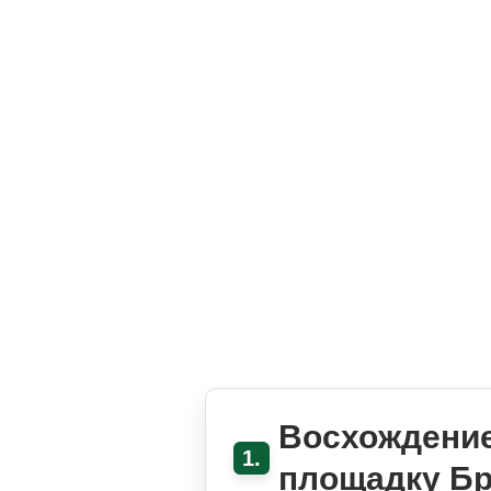
Восхождение
1.
площадку Б