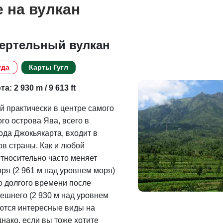
 на вулкан
ертельный вулкан
уда
Карты Гугл
а: 2 930 m / 9 613 ft
 практически в центре самого
го острова Ява, всего в
ода Джокьякарта, входит в
в страны. Как и любой
тносительно часто меняет
ря (2 961 м над уровнем моря)
о долгого времени после
ешнего (2 930 м над уровнем
ются интересные виды на
нако, если вы тоже хотите