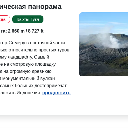
ическая панорама
уда
Карты Гугл
а: 2 660 m / 8 727 ft
гер-Семеру в восточной части
ько относительно простых туров
кому ландшафту. Самый
ие на смотровую площадку
ид на огромную древнюю
и монументальный вулкан
з самых больших достопримечат­
дложить Индонезия.
продолжить