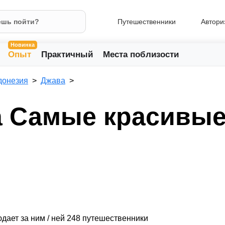
Путешественники
Автори
Новинка
Опыт
Практичный
Места поблизости
донезия
Джава
а Самые красивые
дает за ним / ней 248 путешественники