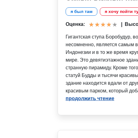
я был там
я хочу пойти т
Оценка:
|
Высот
Гигантская ступа Боробудур, в
несомненно, является самым 
Индонезии и в то же время кр
мире. Это девятиэтажное здан
странную пирамиду. Кроме того
статуй Будды и тысячи красив
здание находится вдали от дру
красивым парком, который доб
продолжить чтение