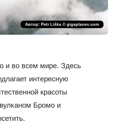
Автор: Petr Liška © gigaplaces.com
о и во всем мире. Здесь
едлагает интересную
стественной красоты
 вулканом Бромо и
сетить.