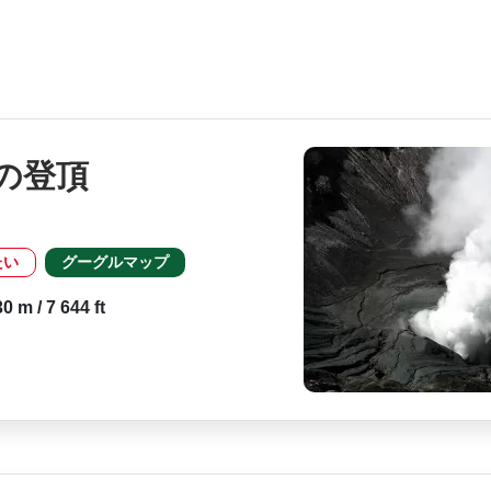
の登頂
たい
グーグルマップ
 m / 7 644 ft