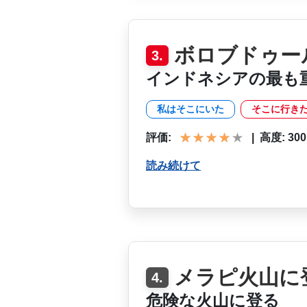
ボロブドゥー
3.
インドネシアの最も
私はそこにいた
そこに行き
評価:
|
高度: 300 
読み続けて
メラピ火山に
4.
危険な火山に登る