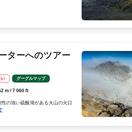
ーターへのツアー
たい
グーグルマップ
 m / 7 060 ft
酸性の強い硫酸湖がある火山の火口
て