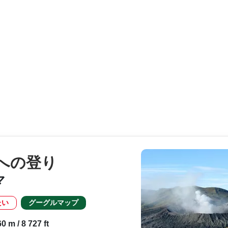
への登り
マ
たい
グーグルマップ
 m / 8 727 ft