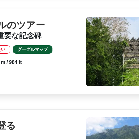
ルのツアー
重要な記念碑
たい
グーグルマップ
m / 984 ft
登る