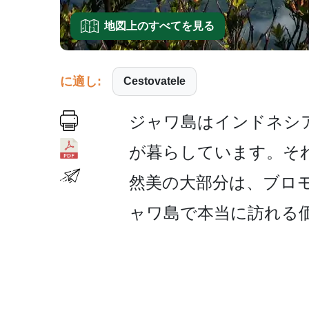
地図上のすべてを見る
に適し:
Cestovatele
ジャワ島はインドネシア
が暮らしています。そ
然美の­大部分は、ブロ
ャワ島で本当に訪れる