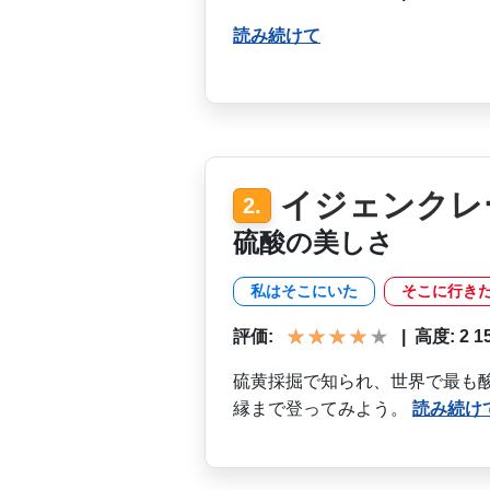
読み続けて
イジェンクレ
2.
硫酸の美しさ
私はそこにいた
そこに行き
評価:
|
高度: 2 152
硫黄採掘で知られ、世界で最­も
縁まで登ってみ­よう。
読み続け