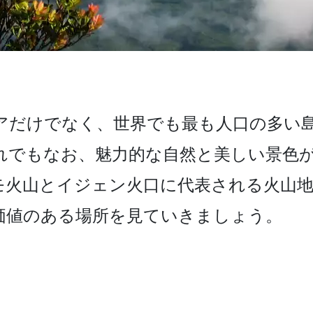
だけ­でなく、世界でも最も人口の多い島で
れでもなお、魅力的­な自然と美しい景色
モ火山とイジェン火口に代表される火­山
価­値のある場所を見ていきましょう。