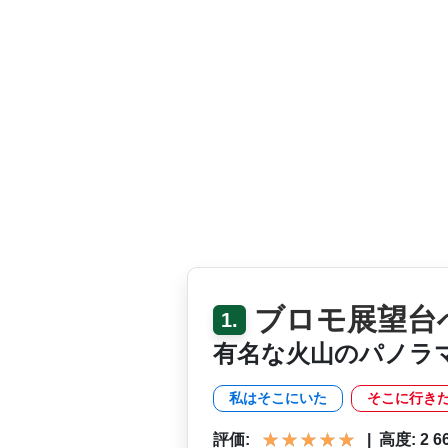
ブロモ展望台
1.
有名な火山のパノラ
私はそこにいた
そこに行き
評価:
|
高度: 2 660