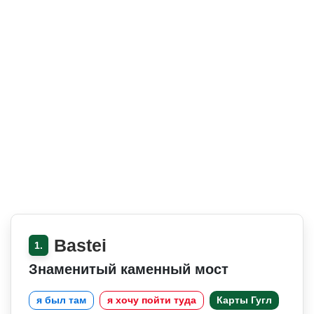
Bastei
1.
Знаменитый каменный мост
я был там
я хочу пойти туда
Карты Гугл