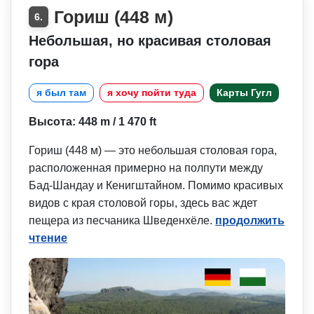
Гориш (448 м)
6.
Небольшая, но красивая столовая
гора
я был там
я хочу пойти туда
Карты Гугл
Высота: 448 m / 1 470 ft
Гориш (448 м) — это небольшая столовая гора,
расположенная примерно на полпути между
Бад-Шандау и Кенигштайном. Помимо красивых
видов с края столовой горы, здесь вас ждет
пещера из песчаника Шведенхёле.
продолжить
чтение