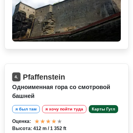
Pfaffenstein
4.
Одноименная гора со смотровой
башней
я был там
я хочу пойти туда
Карты Гугл
Оценка:
Высота: 412 m / 1 352 ft