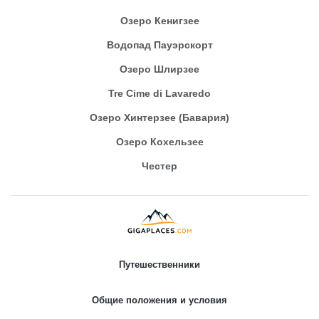
Озеро Кенигзее
Водопад Пауэрскорт
Озеро Шлирзее
Tre Cime di Lavaredo
Озеро Хинтерзее (Бавария)
Озеро Кохельзее
Честер
Путешественники
Общие положения и условия