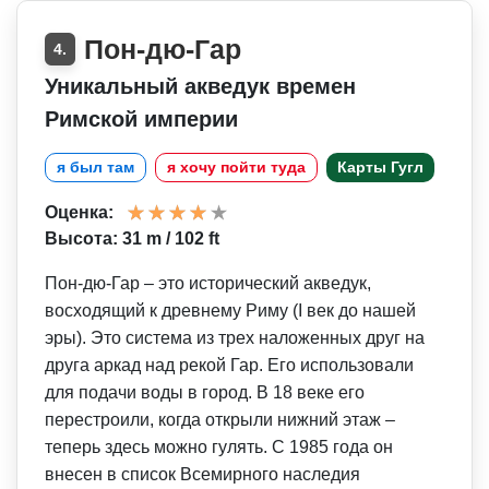
Пон-дю-Гар
4.
Уникальный акведук времен
Римской империи
я был там
я хочу пойти туда
Карты Гугл
Оценка:
Высота: 31 m / 102 ft
Пон-дю-Гар – это исторический акведук,
восходящий к древнему Риму (I век до нашей
эры). Это система из трех наложенных друг на
друга аркад над рекой Гар. Его использовали
для подачи воды в город. В 18 веке его
перестроили, когда открыли нижний этаж –
теперь здесь можно гулять. С 1985 года он
внесен в список Всемирного наследия