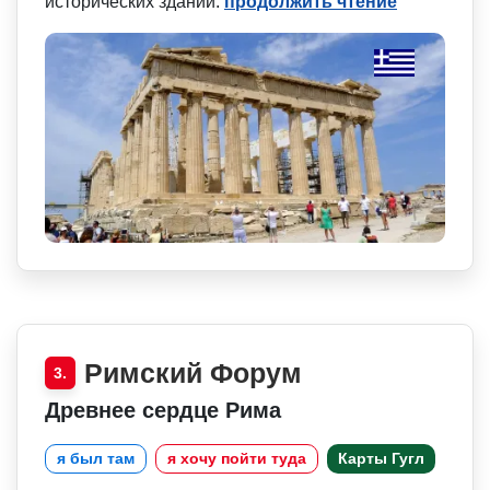
исторических зданий.
продолжить чтение
Римский Форум
3.
Древнее сердце Рима
я был там
я хочу пойти туда
Карты Гугл