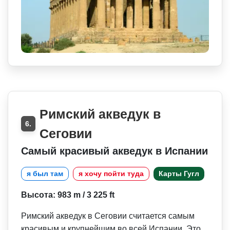
Римский акведук в
6.
Сеговии
Самый красивый акведук в Испании
я был там
я хочу пойти туда
Карты Гугл
Высота: 983 m / 3 225 ft
Римский акведук в Сеговии считается самым
красивым и крупнейшим во всей Испании. Это