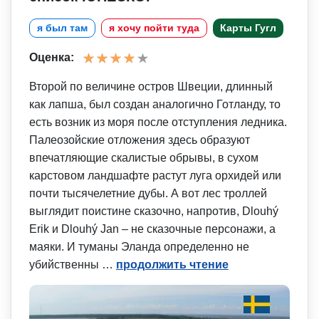
я был там
я хочу пойти туда
Карты Гугл
Оценка:
Второй по величине остров Швеции, длинный
как лапша, был создан аналогично Готланду, то
есть возник из моря после отступления ледника.
Палеозойские отложения здесь образуют
впечатляющие скалистые обрывы, в сухом
карстовом ландшафте растут луга орхидей или
почти тысячелетние дубы. А вот лес троллей
выглядит поистине сказочно, напротив, Dlouhý
Erik и Dlouhý Jan – не сказочные персонажи, а
маяки. И туманы Эланда определенно не
убийственны …
продолжить чтение