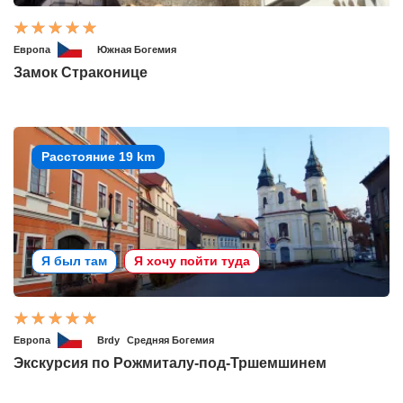
Европа
Южная Богемия
Замок Страконице
Расстояние 19 km
Я был там
Я хочу пойти туда
Европа
Brdy
Средняя Богемия
Экскурсия по Рожмиталу-под-Тршемшинем