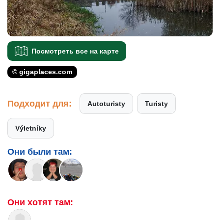
Посмотреть все на карте
© gigaplaces.com
Подходит для:
Autoturisty
Turisty
Výletníky
Они были там:
Они хотят там: