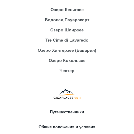
Озеро Кенигзее
Водопад Пауэрскорт
Озеро Шлирзее
Tre Cime di Lavaredo
Озеро Хинтерзее (Бавария)
Озеро Кохельзее
Честер
Путешественники
Общие положения и условия