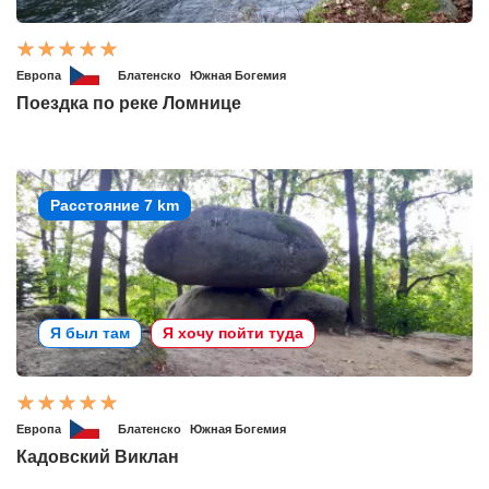
Европа
Блатенско
Южная Богемия
Поездка по реке Ломнице
Расстояние 7 km
Я был там
Я хочу пойти туда
Европа
Блатенско
Южная Богемия
Кадовский Виклан