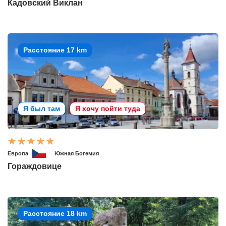
Кадовский Виклан
Расстояние 17 km
Я был там
Я хочу пойти туда
Европа
Южная Богемия
Гораждовице
Расстояние 18 km