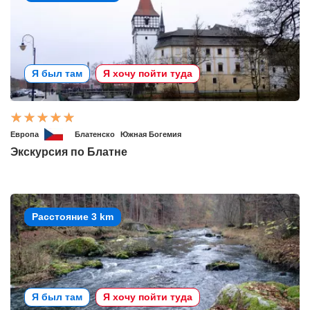
Я был там
Я хочу пойти туда
Европа
Блатенско
Южная Богемия
Экскурсия по Блатне
Расстояние 3 km
Я был там
Я хочу пойти туда