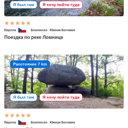
Я был там
Я хочу пойти туда
Европа
Блатенско
Южная Богемия
Поездка по реке Ломнице
Расстояние 7 km
Я был там
Я хочу пойти туда
Европа
Блатенско
Южная Богемия