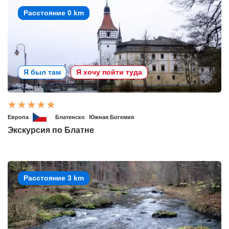
Расстояние 0 km
Я был там
Я хочу пойти туда
Европа
Блатенско
Южная Богемия
Экскурсия по Блатне
Расстояние 3 km