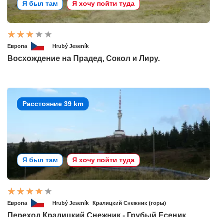
Я был там
Я хочу пойти туда
Европа
Hrubý Jeseník
Восхождение на Прадед, Сокол и Лиру.
Расстояние 39 km
Я был там
Я хочу пойти туда
Европа
Hrubý Jeseník
Кралицкий Снежник (горы)
Переход Кралицкий Снежник - Грубый Есеник