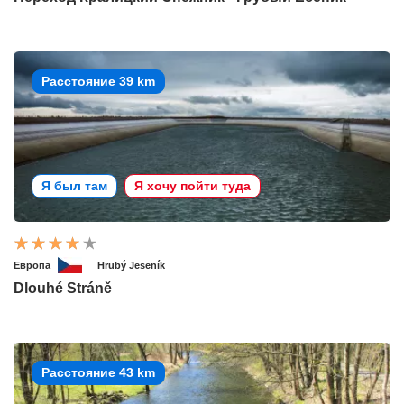
Расстояние 39 km
Я был там
Я хочу пойти туда
Европа
Hrubý Jeseník
Dlouhé Stráně
Расстояние 43 km