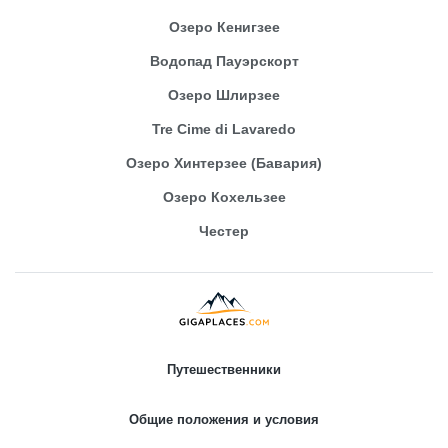
Озеро Кенигзее
Водопад Пауэрскорт
Озеро Шлирзее
Tre Cime di Lavaredo
Озеро Хинтерзее (Бавария)
Озеро Кохельзее
Честер
Путешественники
Общие положения и условия