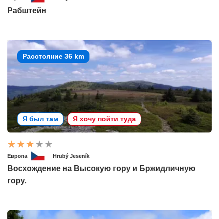
Рабштейн
Расстояние 36 km
Я был там
Я хочу пойти туда
Европа
Hrubý Jeseník
Восхождение на Высокую гору и Бржидличную
гору.