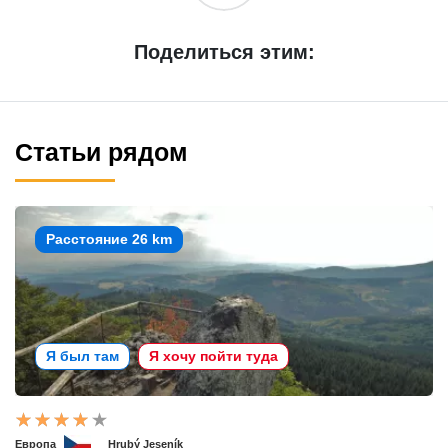
Поделиться этим:
Статьи рядом
Расстояние 26 km
Я был там
Я хочу пойти туда
Европа
Hrubý Jeseník