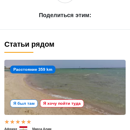
Поделиться этим:
Статьи рядом
Расстояние 359 km
Я был там
Я хочу пойти туда
Африке
Марса Алам