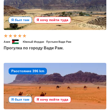
Я был там
Я хочу пойти туда
Азия
Южный Иордан
Пустыня Вади Рам
Прогулка по городу Вади Рам.
Расстояние 396 km
Я был там
Я хочу пойти туда