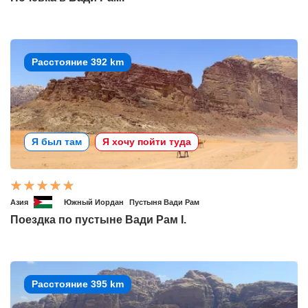
Расстояние 392 km
Я был там
Я хочу пойти туда
Азия
Южный Иордан
Пустыня Вади Рам
Поездка по пустыне Вади Рам I.
Расстояние 395 km