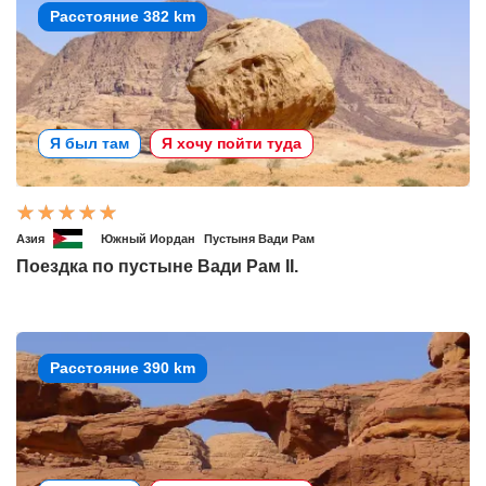
Расстояние 382 km
Я был там
Я хочу пойти туда
Азия
Южный Иордан
Пустыня Вади Рам
Поездка по пустыне Вади Рам II.
Расстояние 390 km