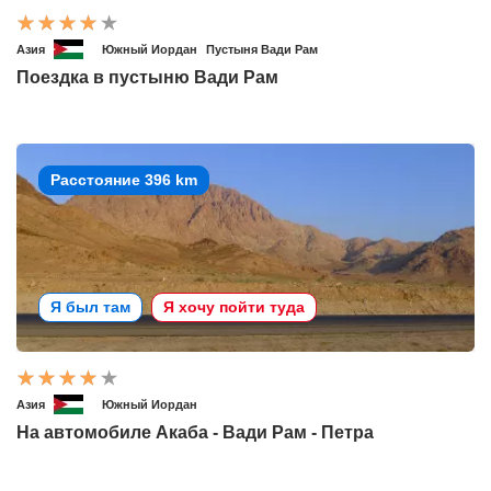
Азия
Южный Иордан
Пустыня Вади Рам
Поездка в пустыню Вади Рам
Расстояние 396 km
Я был там
Я хочу пойти туда
Азия
Южный Иордан
На автомобиле Акаба - Вади Рам - Петра