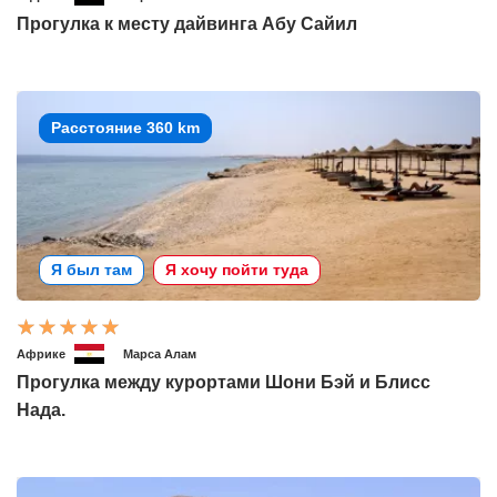
Прогулка к месту дайвинга Абу Сайил
Расстояние 360 km
Я был там
Я хочу пойти туда
Африке
Марса Алам
Прогулка между курортами Шони Бэй и Блисс
Нада.