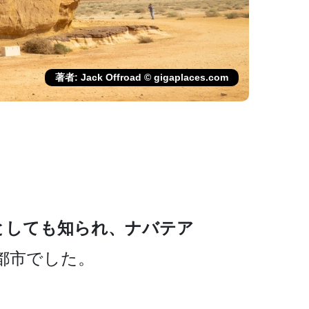
著者: Jack Offroad © gigaplaces.com
としても知られ、
ナ­バテア
都市でした。