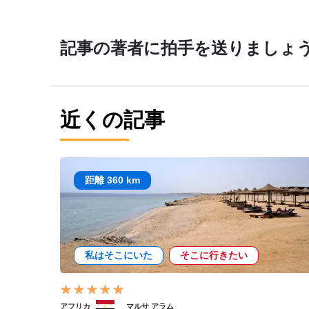
記事の著者に拍手を送りましょ
近くの記事
距離 360 km
私はそこにいた
そこに行きたい
アフリカ
マルサ アラム