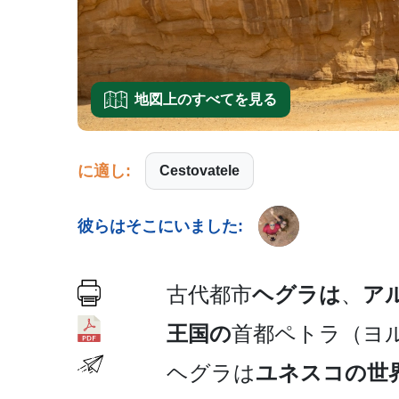
地図上のすべてを見る
に適し:
Cestovatele
彼らはそこにいました:
古代都市
ヘグラは
、
ア
王国の
首都ペトラ（ヨル
ヘグラは
ユネスコの世