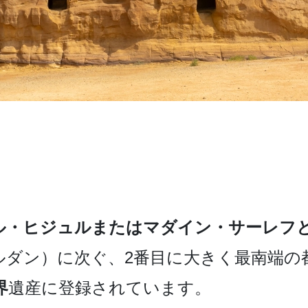
ル・ヒ­ジュルまたはマダイン・サーレフ
ダン）に次ぐ、2番目­に大きく最南端の
界
遺産­に登録されています。