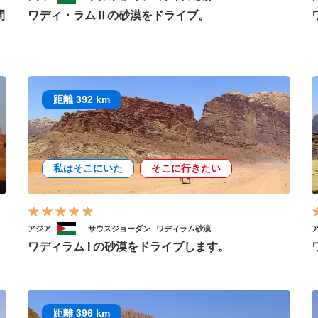
間
ワディ・ラムⅡの砂漠をドライブ。
距離 392 km
私はそこにいた
そこに行きたい
アジア
サウスジョーダン
ワディラム砂漠
ワディラム I の砂漠をドライブします。
距離 396 km