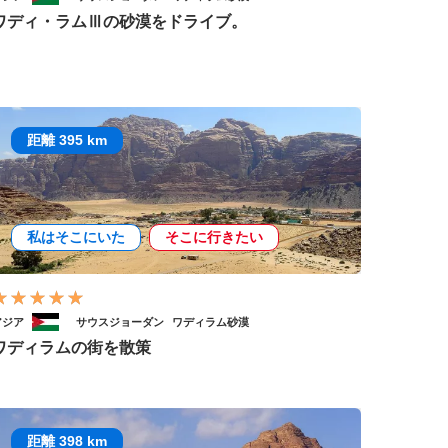
ワディ・ラムⅢの砂漠をドライブ。
距離 395 km
私はそこにいた
そこに行きたい
アジア
サウスジョーダン
ワディラム砂漠
ワディラムの街を散策
距離 398 km