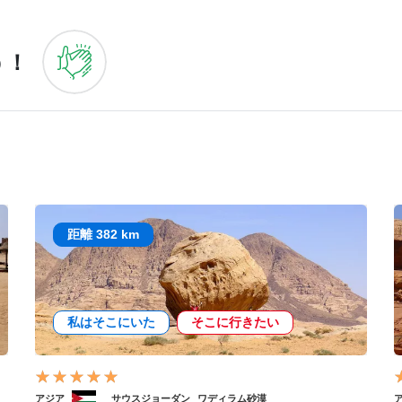
う！
距離 382 km
私はそこにいた
そこに行きたい
アジア
サウスジョーダン
ワディラム砂漠