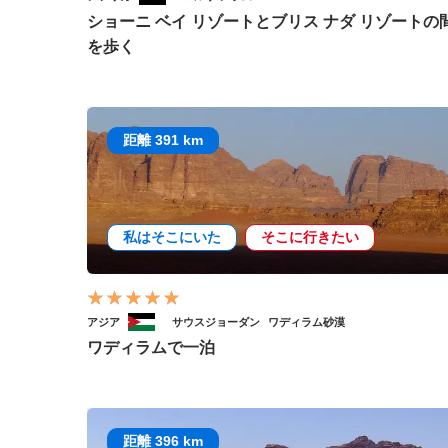
ショーニ ベイ リゾートとブリス ナダ リゾートの
を歩く
距離 391 km
私はそこにいた
そこに行きたい
アジア
サウスジョーダン
ワディラム砂漠
ワディラムで一泊
距離 396 km