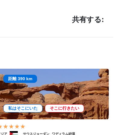
共有する:
距離 390 km
私はそこにいた
そこに行きたい
アジア
サウスジョーダン
ワディラム砂漠