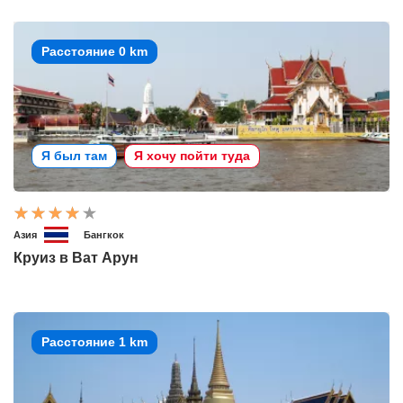
Расстояние 0 km
Я был там
Я хочу пойти туда
Азия
Бангкок
Круиз в Ват Арун
Расстояние 1 km