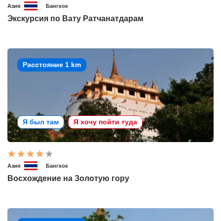
Азия
Бангкок
Экскурсия по Вату Ратчанатдарам
Расстояние 1 km
Я был там
Я хочу пойти туда
Азия
Бангкок
Восхождение на Золотую гору