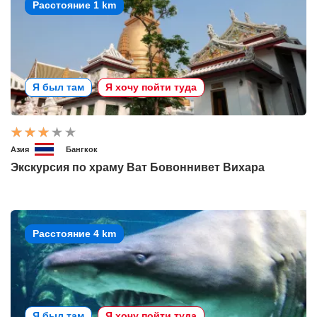
Расстояние 1 km
Я был там
Я хочу пойти туда
Азия
Бангкок
Экскурсия по храму Ват Бовоннивет Вихара
Расстояние 4 km
Я был там
Я хочу пойти туда