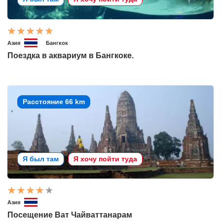
Азия
Бангкок
Поездка в аквариум в Бангкоке.
Расстояние 66 km
Я был там
Я хочу пойти туда
Азия
Посещение Ват Чайваттанарам