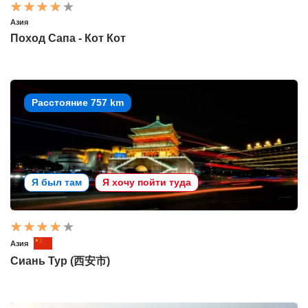
Азия
Поход Сапа - Кот Кот
Расстояние 757 km
Я был там
Я хочу пойти туда
Азия
Сиань Тур (西安市)