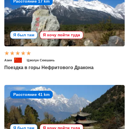
Расстояние 17 km
Я был там
Я хочу пойти туда
Азия
Цзюлун Сюешань
Поездка в горы Нефритового Дракона
Расстояние 41 km
Я был там
Я хочу пойти туда