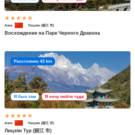
Азия
Лицзян (丽江 市)
Восхождение на Парк Черного Дракона
Расстояние 43 km
Я был там
Я хочу пойти туда
Азия
Лицзян (丽江 市)
Лицзян Тур (丽江 市)