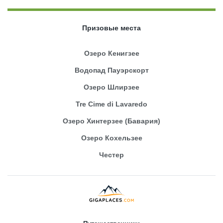
Призовые места
Озеро Кенигзее
Водопад Пауэрскорт
Озеро Шлирзее
Tre Cime di Lavaredo
Озеро Хинтерзее (Бавария)
Озеро Кохельзее
Честер