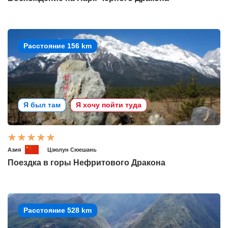
Расстояние 156 km
Я был там
Я хочу пойти туда
Азия
Цзюлун Сюешань
Поездка в горы Нефритового Дракона
Расстояние 528 km