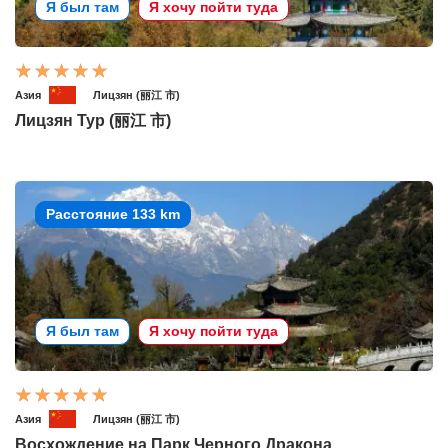
Я был там
Я хочу пойти туда
Азия
Лицзян (丽江 市)
Лицзян Тур (丽江 市)
Расстояние 133 km
Я был там
Я хочу пойти туда
Азия
Лицзян (丽江 市)
Восхождение на Парк Черного Дракона