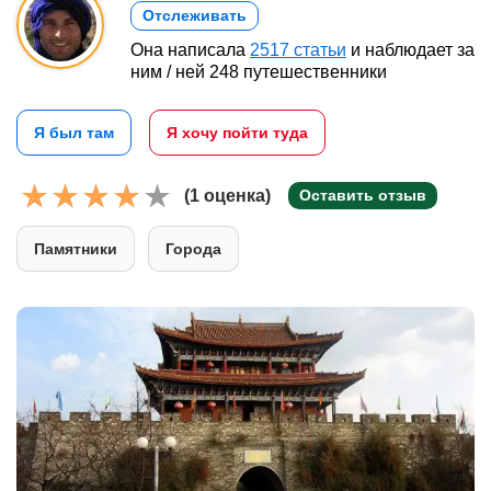
Отслеживать
Она написала
2517 статьи
и наблюдает за
ним / ней 248 путешественники
Я был там
Я хочу пойти туда
(1 оценка)
Оставить отзыв
Памятники
Города