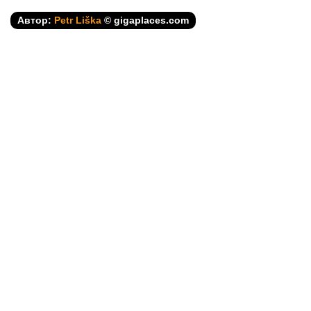
Автор:
Petr Liška
© gigaplaces.com