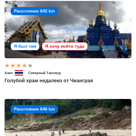
Расстояние 642 km
Я был там
Я хочу пойти туда
Азия
Северный Таиланд
Голубой храм недалеко от Чианграя
Расстояние 646 km