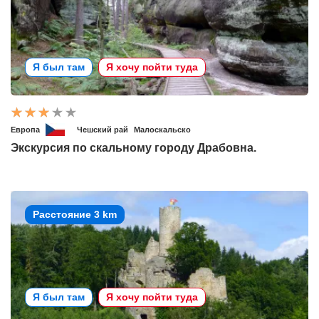
Я был там
Я хочу пойти туда
Европа
Чешский рай
Малоскальско
Экскурсия по скальному городу Драбовна.
Расстояние 3 km
Я был там
Я хочу пойти туда