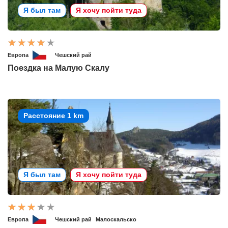
Я был там
Я хочу пойти туда
Европа
Чешский рай
Поездка на Малую Скалу
Расстояние 1 km
Я был там
Я хочу пойти туда
Европа
Чешский рай
Малоскальско