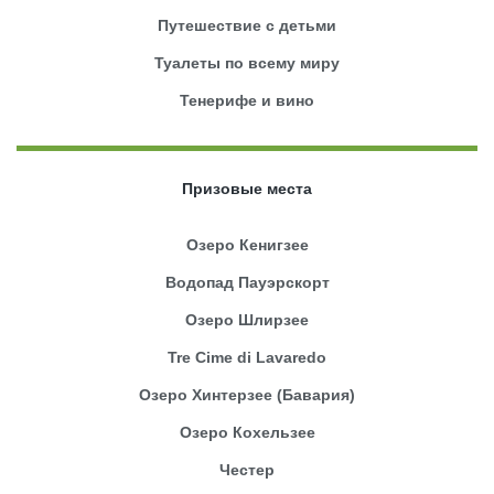
Путешествие с детьми
Туалеты по всему миру
Тенерифе и вино
Призовые места
Озеро Кенигзее
Водопад Пауэрскорт
Озеро Шлирзее
Tre Cime di Lavaredo
Озеро Хинтерзее (Бавария)
Озеро Кохельзее
Честер