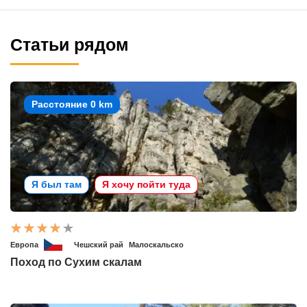
Статьи рядом
Расстояние 0 km
Я был там
Я хочу пойти туда
Европа
Чешский рай
Малоскальско
Поход по Сухим скалам