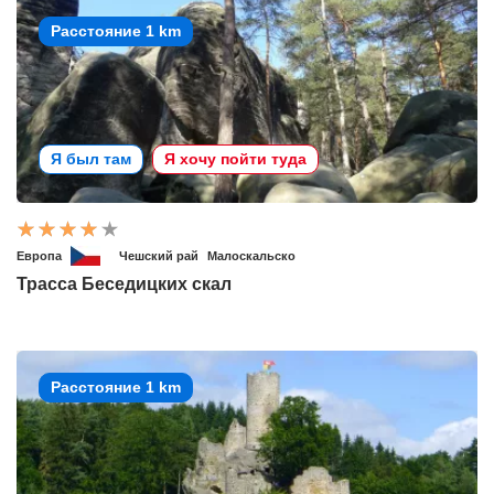
Расстояние 1 km
Я был там
Я хочу пойти туда
Европа
Чешский рай
Малоскальско
Трасса Беседицких скал
Расстояние 1 km