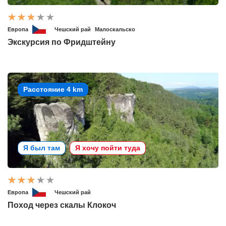
Европа
Чешский рай
Малоскальско
Экскурсия по Фридштейну
Расстояние 4 km
Я был там
Я хочу пойти туда
Европа
Чешский рай
Поход через скалы Клокоч