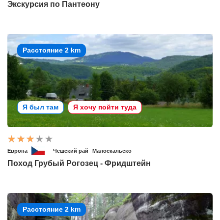
Экскурсия по Пантеону
Расстояние 2 km
Я был там
Я хочу пойти туда
Европа
Чешский рай
Малоскальско
Поход Грубый Рогозец - Фридштейн
Расстояние 2 km