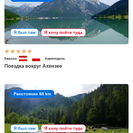
Я был там
Я хочу пойти туда
Европа
Карвендель
Поездка вокруг Ахензее
Расстояние 88 km
Я был там
Я хочу пойти туда