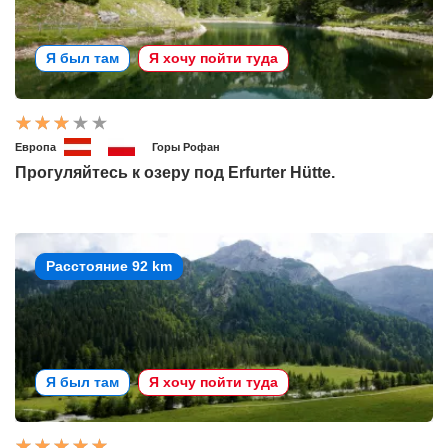
Я был там
Я хочу пойти туда
Европа
Горы Рофан
Прогуляйтесь к озеру под Erfurter Hütte.
Расстояние 92 km
Я был там
Я хочу пойти туда