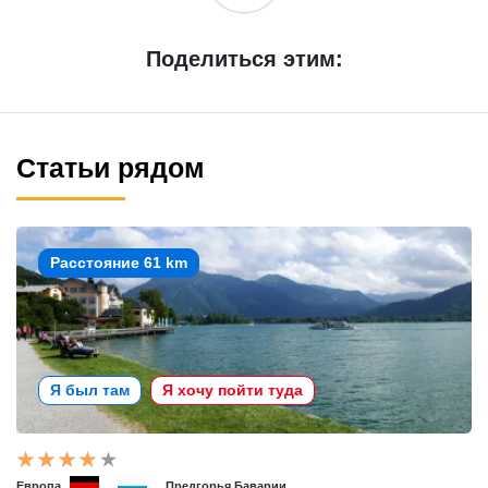
Поделиться этим:
Статьи рядом
Расстояние 61 km
Я был там
Я хочу пойти туда
Европа
Предгорья Баварии