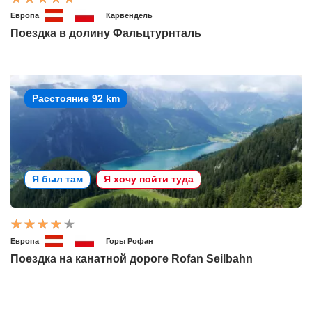
Европа
Карвендель
Поездка в долину Фальцтурнталь
Расстояние 92 km
Я был там
Я хочу пойти туда
Европа
Горы Рофан
Поездка на канатной дороге Rofan Seilbahn