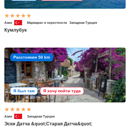
Азия
Мармарис и окрестности
Западная Турция
Кумлубук
Расстояние 50 km
Я был там
Я хочу пойти туда
Азия
Западная Турция
Эски Датча &quot;Старая Датча&quot;