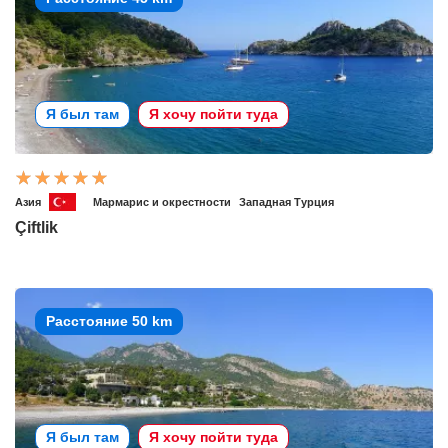
Я был там
Я хочу пойти туда
Азия
Мармарис и окрестности
Западная Турция
Çiftlik
Расстояние 50 km
Я был там
Я хочу пойти туда