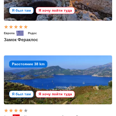
Я был там
Я хочу пойти туда
Европа
Родос
Замок Фераклос
Расстояние 38 km
Я был там
Я хочу пойти туда