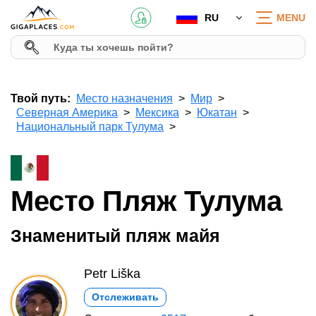
RU
MENU
Твой путь:
Место назначения
Мир
Северная Америка
Мексика
Юкатан
Национальный парк Тулума
Место Пляж Тулума
Знаменитый пляж майя
Petr Liška
Отслеживать