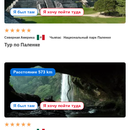
Я был там
Я хочу пойти туда
Северная Америка
Чьяпас
Национальный парк Паленке
Тур по Паленке
Расстояние 573 km
Я был там
Я хочу пойти туда