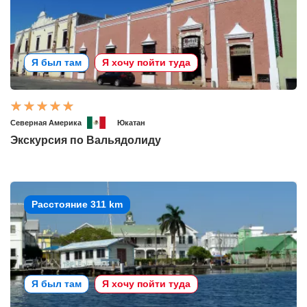
Я был там
Я хочу пойти туда
Северная Америка
Юкатан
Экскурсия по Вальядолиду
Расстояние 311 km
Я был там
Я хочу пойти туда