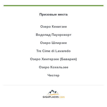
Призовые места
Озеро Кенигзее
Водопад Пауэрскорт
Озеро Шлирзее
Tre Cime di Lavaredo
Озеро Хинтерзее (Бавария)
Озеро Кохельзее
Честер