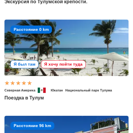
Экскурсия по Тулумской крепости.
Расстояние 0 km
Я был там
Я хочу пойти туда
Северная Америка
Юкатан
Национальный парк Тулума
Поездка в Тулум
Расстояние 96 km