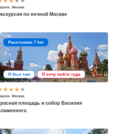
вропа
Москва
кскурсия по ночной Москве
Расстояние 7 km
Я был там
Я хочу пойти туда
вропа
Москва
Красная площадь и собор Василия
Блаженного