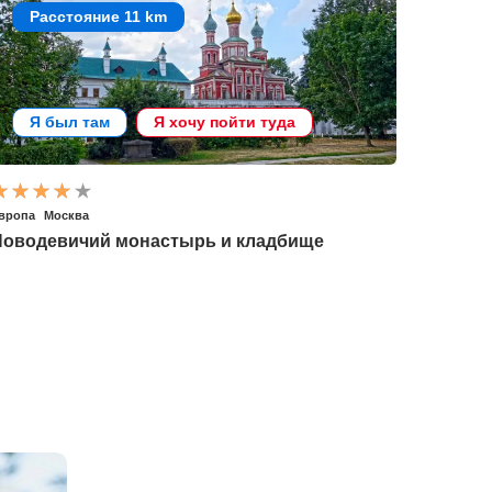
Расстояние 11 km
Я был там
Я хочу пойти туда
вропа
Москва
Новодевичий монастырь и кладбище