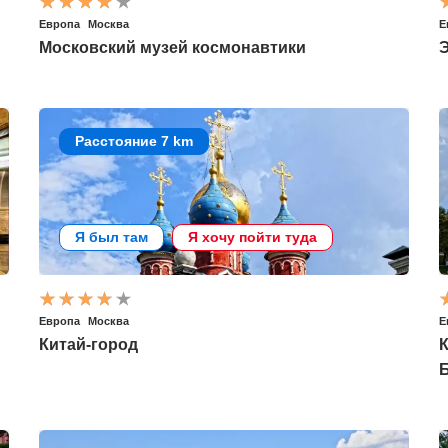
Европа
Москва
Е
Московский музей космонавтики
Э
Расстояние 7 km
Я был там
Я хочу пойти туда
Европа
Москва
Е
Китай-город