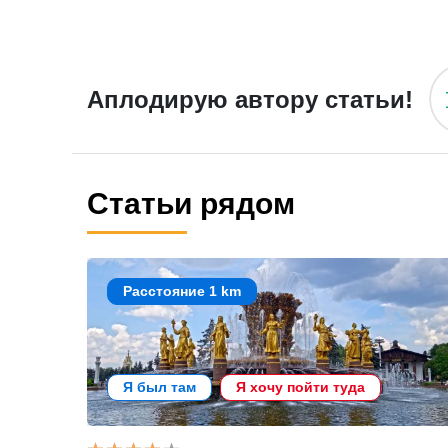
Аплодирую автору статьи!
Статьи рядом
Расстояние 1 km
Я был там
Я хочу пойти туда