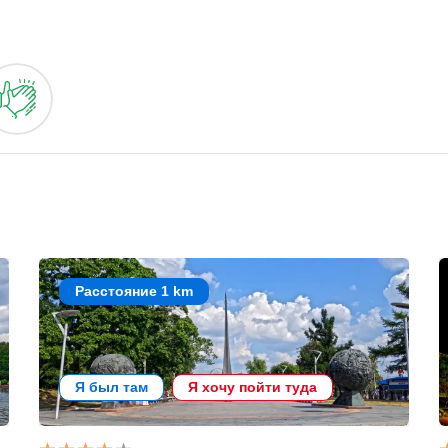
Расстояние 1 km
Я был там
Я хочу пойти туда