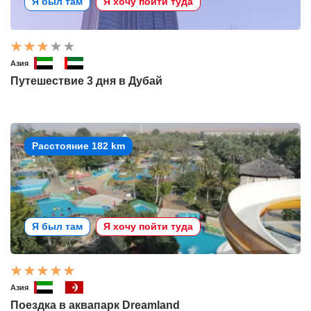
Я был там
Я хочу пойти туда
Азия
Путешествие 3 дня в Дубай
Расстояние 182 km
Я был там
Я хочу пойти туда
Азия
Поездка в аквапарк Dreamland