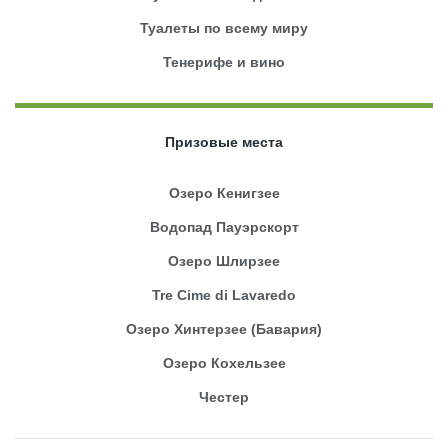
Туалеты по всему миру
Тенерифе и вино
Призовые места
Озеро Кенигзее
Водопад Пауэрскорт
Озеро Шлирзее
Tre Cime di Lavaredo
Озеро Хинтерзее (Бавария)
Озеро Кохельзее
Честер