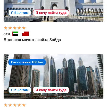
Я был там
Я хочу пойти туда
Азия
Большая мечеть шейха Зайда
Расстояние 106 km
Я был там
Я хочу пойти туда