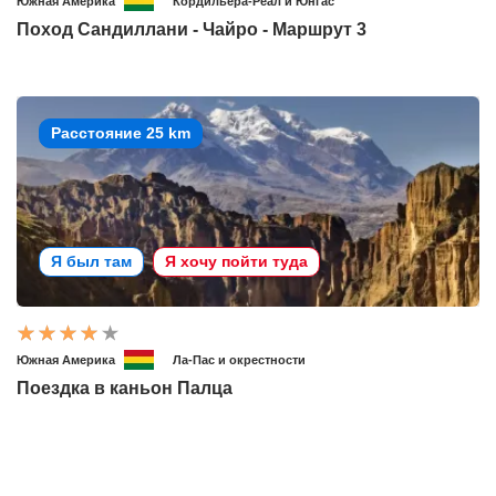
Южная Америка
Кордильера-Реал и Юнгас
Поход Сандиллани - Чайро - Маршрут 3
Расстояние 25 km
Я был там
Я хочу пойти туда
Южная Америка
Ла-Пас и окрестности
Поездка в каньон Палца