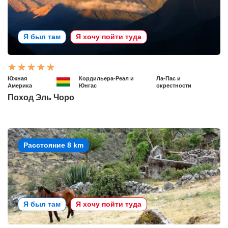
Я был там
Я хочу пойти туда
Южная
Кордильера-Реал и
Ла-Пас и
Америка
Юнгас
окрестности
Поход Эль Чоро
Расстояние 8 km
Я был там
Я хочу пойти туда