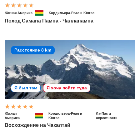
Южная Америка
Кордильера-Реал и Юнгас
Поход Самана Пампа - Чаллапампа
Расстояние 8 km
Я был там
Я хочу пойти туда
Южная
Кордильера-Реал и
Ла-Пас и
Америка
Юнгас
окрестности
Восхождение на Чакалтай