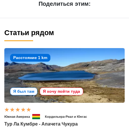
Поделиться этим:
Статьи рядом
Расстояние 1 km
Я был там
Я хочу пойти туда
Южная Америка
Кордильера-Реал и Юнгас
Тур Ла Кумбре - Апачета Чукура