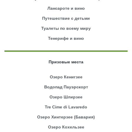
Лансароте и вино
Путешествие с детьми
Туалеты по всему миру
Тенерифе и вино
Призовые места
Озеро Кенигзее
Водопад Пауэрскорт
Озеро Шлирзее
Tre Cime di Lavaredo
Озеро Хинтерзее (Бавария)
Озеро Кохельзее