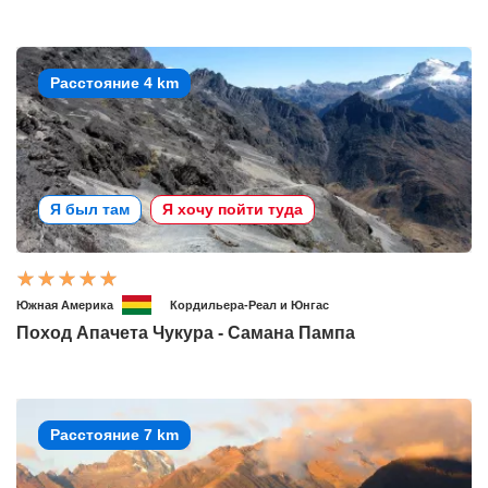
Расстояние 4 km
Я был там
Я хочу пойти туда
Южная Америка
Кордильера-Реал и Юнгас
Поход Апачета Чукура - Самана Пампа
Расстояние 7 km