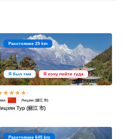
Расстояние 25 km
Я был там
Я хочу пойти туда
зия
Лицзян (丽江 市)
Лицзян Тур (丽江 市)
Расстояние 645 km