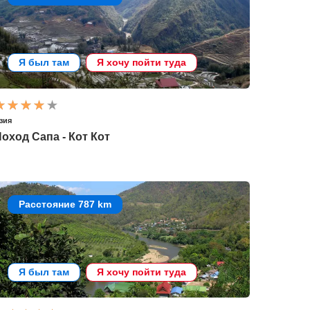
Я был там
Я хочу пойти туда
зия
оход Сапа - Кот Кот
Расстояние 787 km
Я был там
Я хочу пойти туда