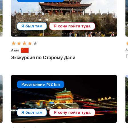
Я был там
Я хочу пойти туда
А
Азия
П
Экскурсия по Старому Дали
Расстояние 762 km
Я был там
Я хочу пойти туда