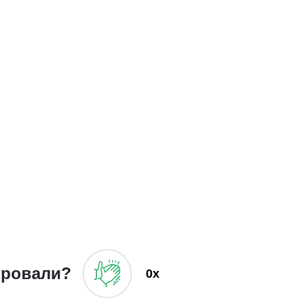
ировали?
0x