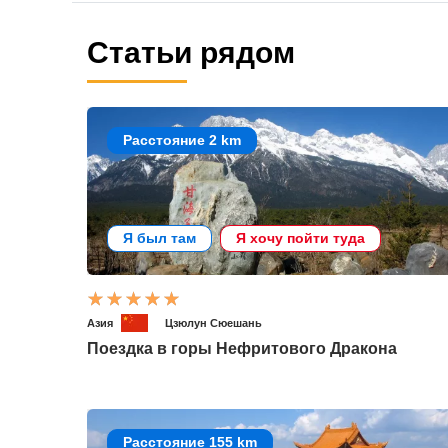
Статьи рядом
Расстояние 2 km
Я был там
Я хочу пойти туда
Азия
Цзюлун Сюешань
Поездка в горы Нефритового Дракона
Расстояние 155 km