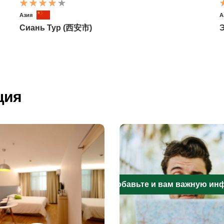
Азия
А
Сиань Тур (西安市)
Э
ция
Добавьте и вам важную и