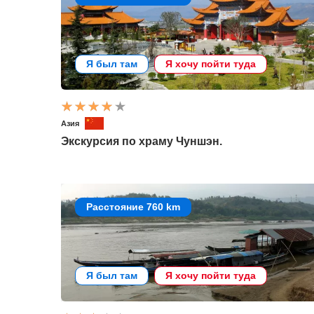
Я был там
Я хочу пойти туда
Азия
Экскурсия по храму Чуншэн.
Расстояние 760 km
Я был там
Я хочу пойти туда