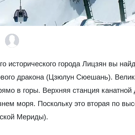
го исторического города Лицзян вы най
вого дракона (Цзюлун Сюешань). Велик
рямо в горы. Верхняя станция канатной 
внем моря. Поскольку это вторая по выс
ской Мериды).