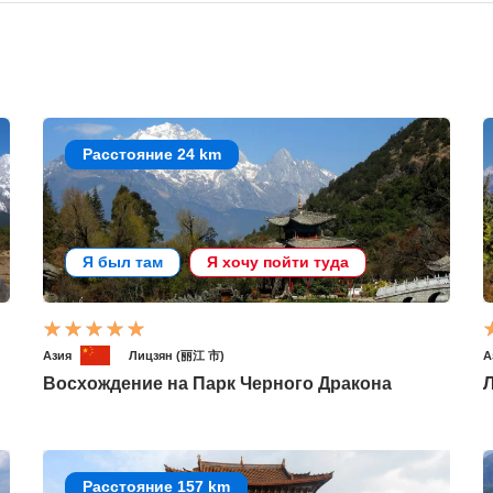
Расстояние 24 km
Я был там
Я хочу пойти туда
Азия
Лицзян (丽江 市)
А
Восхождение на Парк Черного Дракона
Расстояние 157 km