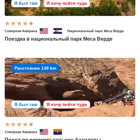
Я был там
Я хочу пойти туда
Северная Америка
Национальный парк Меса Верде
Поездка в национальный парк Меса Верде
Расстояние 148 km
Я был там
Я хочу пойти туда
Северная Америка
Поход по нижнему каньону Антилопы.