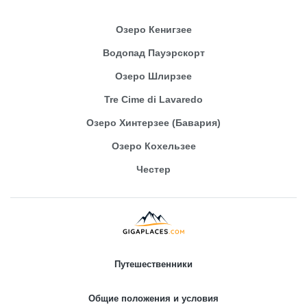
Озеро Кенигзее
Водопад Пауэрскорт
Озеро Шлирзее
Tre Cime di Lavaredo
Озеро Хинтерзее (Бавария)
Озеро Кохельзее
Честер
Путешественники
Общие положения и условия