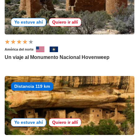
Yo estuve ahí
Quiero ir allí
América del norte
Un viaje al Monumento Nacional Hovenweep
Distancia 119 km
Yo estuve ahí
Quiero ir allí