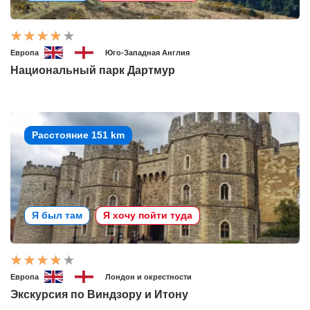
Европа
Юго-Западная Англия
Национальный парк Дартмур
Расстояние 151 km
Я был там
Я хочу пойти туда
Европа
Лондон и окрестности
Экскурсия по Виндзору и Итону