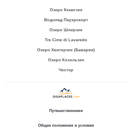
Озеро Кенигзее
Водопад Пауэрскорт
Озеро Шлирзее
Tre Cime di Lavaredo
Озеро Хинтерзее (Бавария)
Озеро Кохельзее
Честер
Путешественники
Общие положения и условия