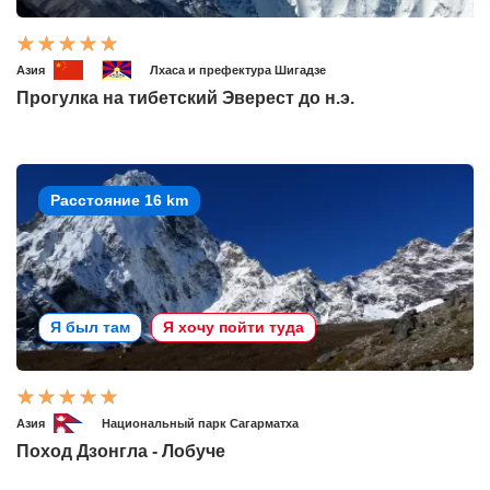
Азия
Лхаса и префектура Шигадзе
Прогулка на тибетский Эверест до н.э.
Расстояние 16 km
Я был там
Я хочу пойти туда
Азия
Национальный парк Сагарматха
Поход Дзонгла - Лобуче