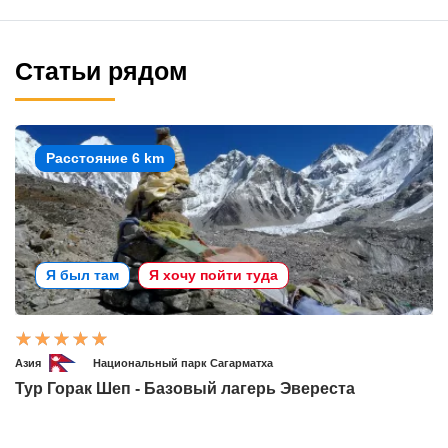
Статьи рядом
Расстояние 6 km
Я был там
Я хочу пойти туда
Азия
Национальный парк Сагарматха
Тур Горак Шеп - Базовый лагерь Эвереста