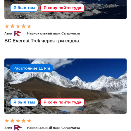
Я был там
Я хочу пойти туда
Азия
Национальный парк Сагарматха
BC Everest Trek через три седла
Расстояние 11 km
Я был там
Я хочу пойти туда
Азия
Национальный парк Сагарматха