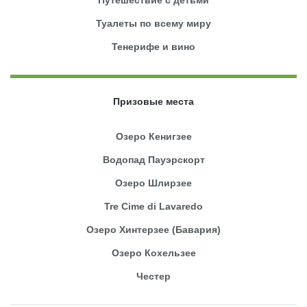
Туалеты по всему миру
Тенерифе и вино
Призовые места
Озеро Кенигзее
Водопад Пауэрскорт
Озеро Шлирзее
Tre Cime di Lavaredo
Озеро Хинтерзее (Бавария)
Озеро Кохельзее
Честер