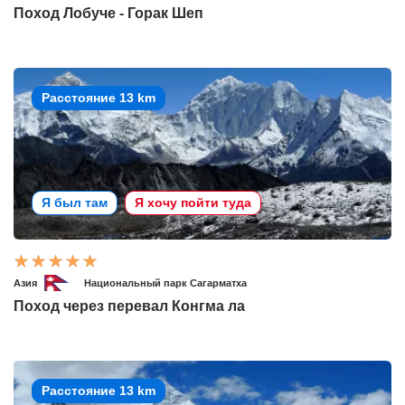
Поход Лобуче - Горак Шеп
Расстояние 13 km
Я был там
Я хочу пойти туда
Азия
Национальный парк Сагарматха
Поход через перевал Конгма ла
Расстояние 13 km