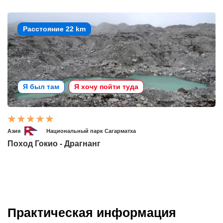
Расстояние 22 km
Я был там
Я хочу пойти туда
Азия
Национальный парк Сагарматха
Поход Гокио - Драгнанг
Практическая информация