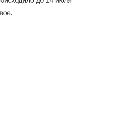
роисходило до 14 июля
вое.