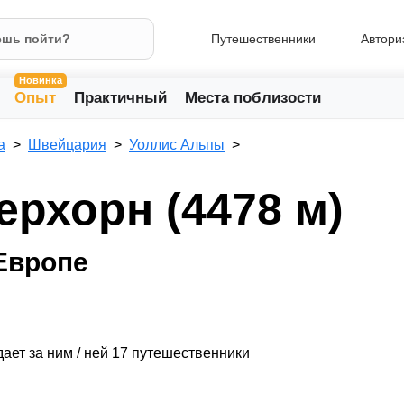
Путешественники
Автори
Новинка
Опыт
Практичный
Места поблизости
а
Швейцария
Уоллис Альпы
ерхорн (4478 м)
Европе
ает за ним / ней 17 путешественники