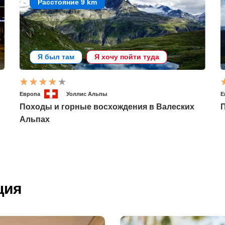
Расстояние 9 km
Я был там
Я хочу пойти туда
Европа
Уоллис Альпы
Е
Походы и горные восхождения в Валеских
П
Альпах
ция