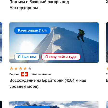
Подъем в базовый лагерь под
Х
Маттерхорном.
Расстояние 7 km
Я был там
Я хочу пойти туда
Европа
Уоллис Альпы
Е
Восхождение на Брайторни (4164 м над
уровнем моря).