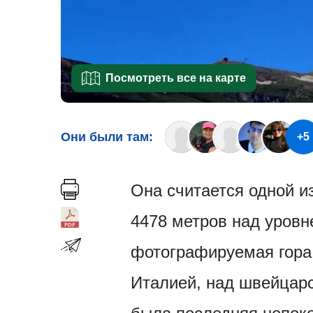
Посмотреть все на карте
Они были там:
+5
Она считается одной и
4478 метров над уровн
фотографируемая гора
Италией, над швейцар