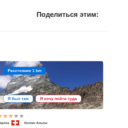
Поделиться этим:
Расстояние 1 km
Я был там
Я хочу пойти туда
вропа
Уоллис Альпы