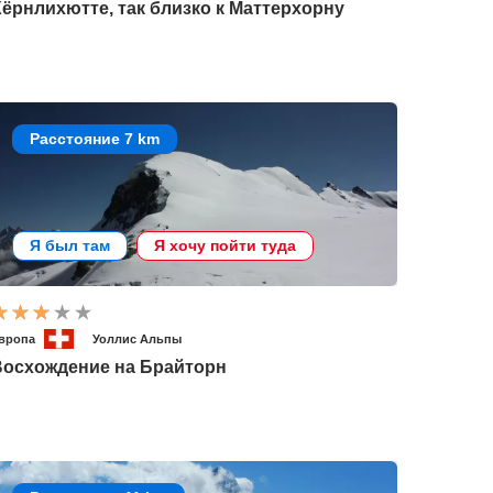
ёрнлихютте, так близко к Маттерхорну
Расстояние 7 km
Я был там
Я хочу пойти туда
вропа
Уоллис Альпы
Восхождение на Брайторн