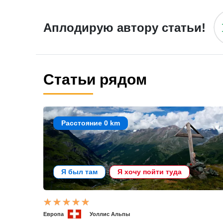
Аплодирую автору статьи!
Статьи рядом
Расстояние 0 km
Я был там
Я хочу пойти туда
Европа
Уоллис Альпы