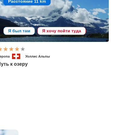
Расстояние 11 km
Я был там
Я хочу пойти туда
вропа
Уоллис Альпы
уть к озеру