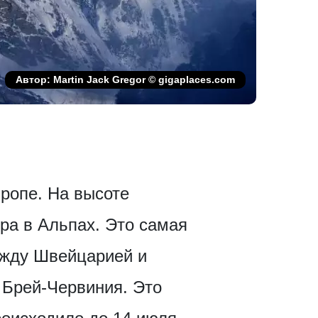
Автор: Martin Jack Gregor © gigaplaces.com
вропе. На высоте
ра в Альпах. Это самая
ежду Швейцарией и
 Брей-Червиния. Это