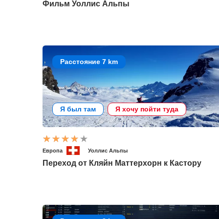
Фильм Уоллис Альпы
Расстояние 7 km
Я был там
Я хочу пойти туда
Европа
Уоллис Альпы
Переход от Кляйн Маттерхорн к Кастору