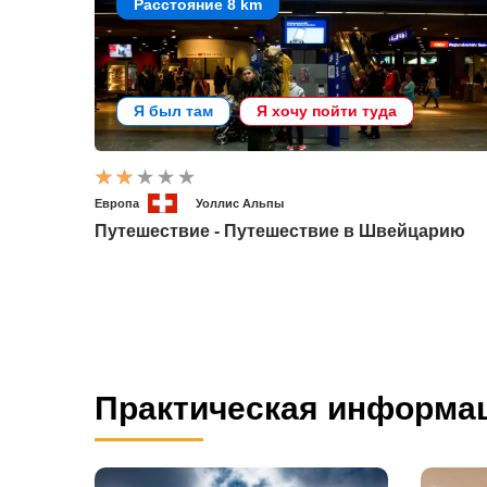
Расстояние 8 km
Я был там
Я хочу пойти туда
Европа
Уоллис Альпы
Путешествие - Путешествие в Швейцарию
Практическая информа