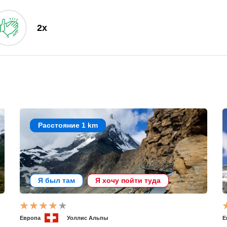
2x
Расстояние 1 km
Я был там
Я хочу пойти туда
Европа
Уоллис Альпы
Е