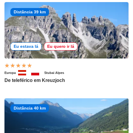
Distância 39 km
Eu estava lá
Eu quero ir lá
Europa
Stubai Alpes
De teleférico em Kreuzjoch
Distância 40 km