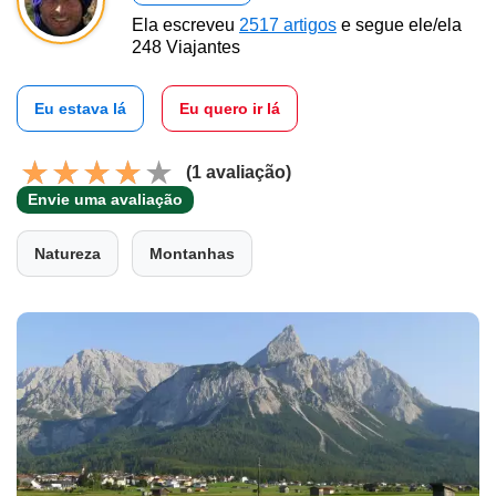
Ela escreveu
2517 artigos
e segue ele/ela
248 Viajantes
Eu estava lá
Eu quero ir lá
(1 avaliação)
Envie uma avaliação
Natureza
Montanhas