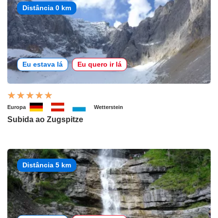
Distância 0 km
Eu estava lá
Eu quero ir lá
Europa
Wetterstein
Subida ao Zugspitze
Distância 5 km