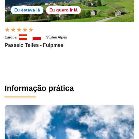
Eu estava lá
Eu quero ir lá
Europa
Stubai Alpes
Passeio Telfes - Fulpmes
Informação prática