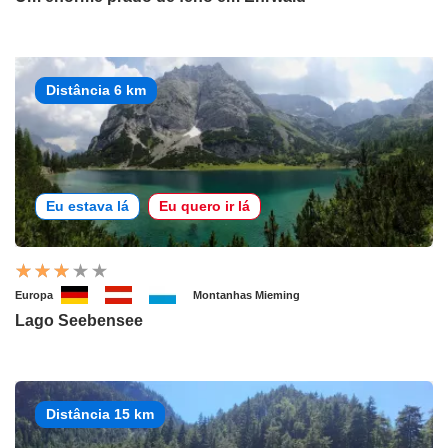
Distância 6 km
Eu estava lá
Eu quero ir lá
Europa
Montanhas Mieming
Lago Seebensee
Distância 15 km