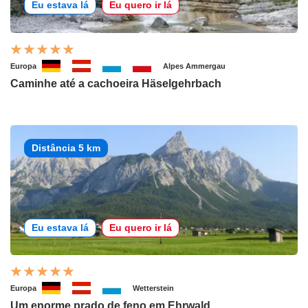
Eu estava lá
Eu quero ir lá
Europa
Alpes Ammergau
Caminhe até a cachoeira Häselgehrbach
Distância 5 km
Eu estava lá
Eu quero ir lá
Europa
Wetterstein
Um enorme prado de feno em Ehrwald