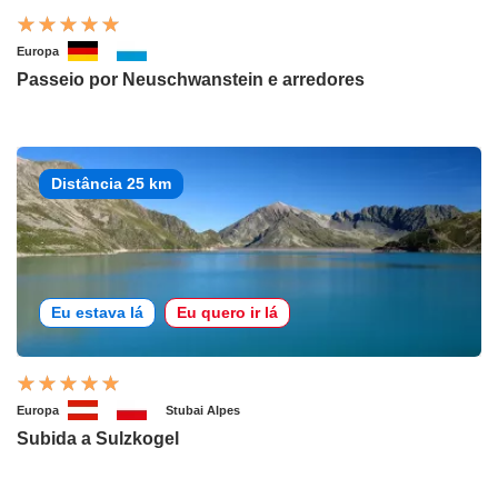
Europa
Passeio por Neuschwanstein e arredores
Distância 25 km
Eu estava lá
Eu quero ir lá
Europa
Stubai Alpes
Subida a Sulzkogel