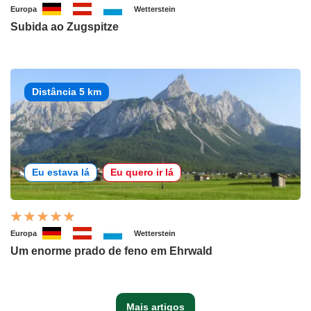
Europa
Wetterstein
Subida ao Zugspitze
Distância 5 km
Eu estava lá
Eu quero ir lá
Europa
Wetterstein
Um enorme prado de feno em Ehrwald
Mais artigos