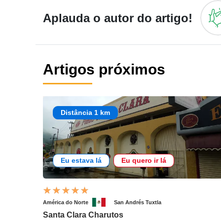
Aplauda o autor do artigo!
Artigos próximos
Distância 1 km
Eu estava lá
Eu quero ir lá
América do Norte
San Andrés Tuxtla
Santa Clara Charutos