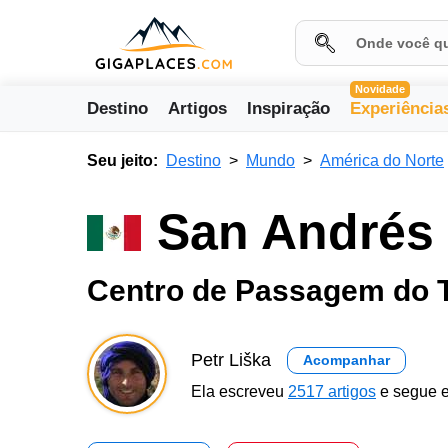
Novidade
Destino
Artigos
Inspiração
Experiência
Seu jeito:
Destino
Mundo
América do Norte
San Andrés 
Centro de Passagem do 
Petr Liška
Acompanhar
Ela escreveu
2517 artigos
e segue e