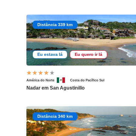
Distância 339 km
Eu estava lá
Eu quero ir lá
América do Norte
Costa do Pacífico Sul
Nadar em San Agustinillo
Distância 340 km