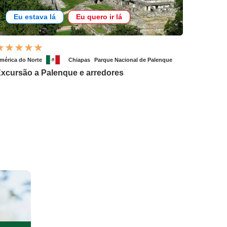
Eu estava lá
Eu quero ir lá
mérica do Norte
Chiapas
Parque Nacional de Palenque
xcursão a Palenque e arredores