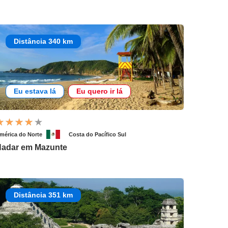
Distância 340 km
Eu estava lá
Eu quero ir lá
mérica do Norte
Costa do Pacífico Sul
adar em Mazunte
Distância 351 km