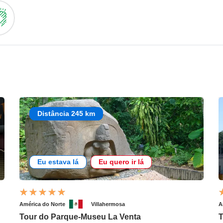
Distância 245 km
Eu estava lá
Eu quero ir lá
América do Norte
Villahermosa
A
Tour do Parque-Museu La Venta
T