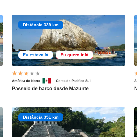
Distância 339 km
Eu estava lá
Eu quero ir lá
América do Norte
Costa do Pacífico Sul
A
Passeio de barco desde Mazunte
N
Distância 351 km