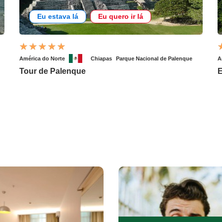
Eu estava lá
Eu quero ir lá
América do Norte
Chiapas
Parque Nacional de Palenque
A
Tour de Palenque
E