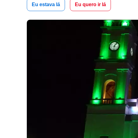
Eu estava lá
Eu quero ir lá