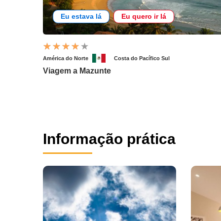
Eu estava lá
Eu quero ir lá
América do Norte
Costa do Pacífico Sul
Viagem a Mazunte
Informação prática