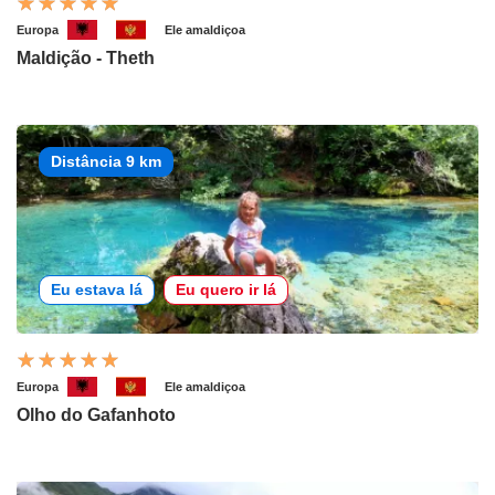
Europa
Ele amaldiçoa
Maldição - Theth
Distância 9 km
Eu estava lá
Eu quero ir lá
Europa
Ele amaldiçoa
Olho do Gafanhoto