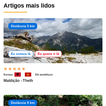
Artigos mais lidos
Distância 5 km
Eu estava lá
Eu quero ir lá
Europa
Ele amaldiçoa
Maldição - Theth
Distância 9 km