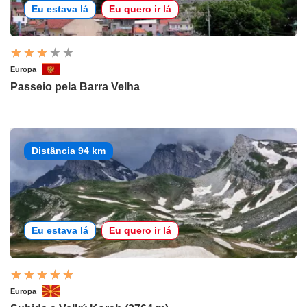
Eu estava lá
Eu quero ir lá
Europa
Passeio pela Barra Velha
Distância 94 km
Eu estava lá
Eu quero ir lá
Europa