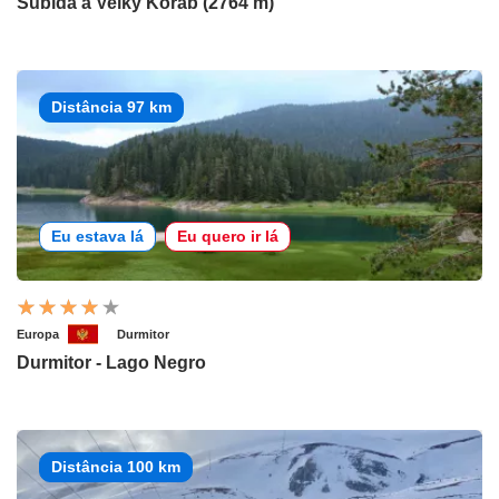
Subida a Velký Korab (2764 m)
Distância 97 km
Eu estava lá
Eu quero ir lá
Europa
Durmitor
Durmitor - Lago Negro
Distância 100 km