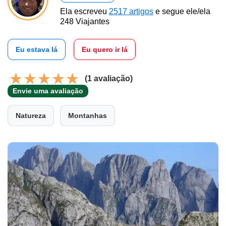
Ela escreveu
2517 artigos
e segue ele/ela
248 Viajantes
Eu estava lá
Eu quero ir lá
(1 avaliação)
Envie uma avaliação
Natureza
Montanhas