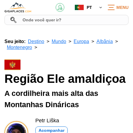
PT
MENU
Seu jeito:
Destino
Mundo
Europa
Albânia
Montenegro
Região Ele amaldiçoa
A cordilheira mais alta das
Montanhas Dináricas
Petr Liška
Acompanhar