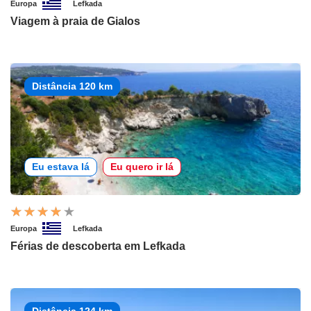
Europa
Lefkada
Viagem à praia de Gialos
Distância 120 km
Eu estava lá
Eu quero ir lá
Europa
Lefkada
Férias de descoberta em Lefkada
Distância 124 km