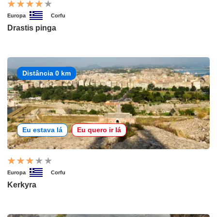
Europa
Corfu
Drastis pinga
Distância 0 km
Eu estava lá
Eu quero ir lá
Europa
Corfu
Kerkyra