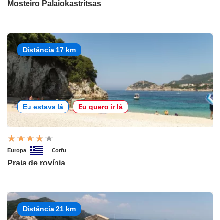
Mosteiro Palaiokastritsas
Distância 17 km
Eu estava lá
Eu quero ir lá
Europa
Corfu
Praia de rovínia
Distância 21 km