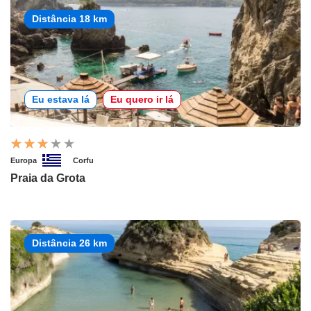
Distância 18 km
Eu estava lá
Eu quero ir lá
Europa
Corfu
Praia da Grota
Distância 26 km