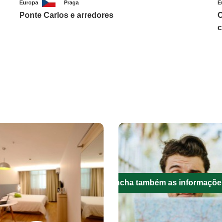
Europa
Praga
E
Ponte Carlos e arredores
C
c
Preencha também as informaçõe