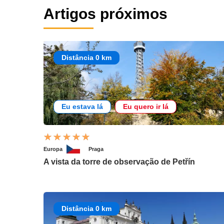
Artigos próximos
Distância 0 km
Eu estava lá
Eu quero ir lá
Europa
Praga
A vista da torre de observação de Petřín
Distância 0 km