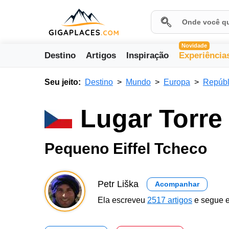
Novidade
Destino
Artigos
Inspiração
Experiência
Seu jeito:
Destino
Mundo
Europa
Repúbl
Lugar Torre 
Pequeno Eiffel Tcheco
Petr Liška
Acompanhar
Ela escreveu
2517 artigos
e segue e