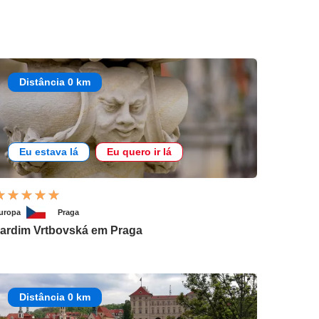
Distância 0 km
Eu estava lá
Eu quero ir lá
uropa
Praga
ardim Vrtbovská em Praga
Distância 0 km