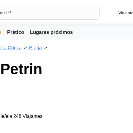
Viajant
s
Prático
Lugares próximos
ica Checa
Praga
Petrin
le/ela 248 Viajantes