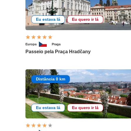
Eu estava lá
Eu quero ir lá
Europa
Praga
Passeio pela Praça Hradčany
Distância 0 km
Eu estava lá
Eu quero ir lá