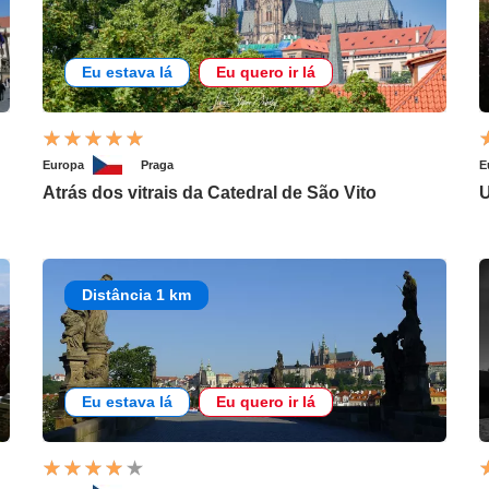
Eu estava lá
Eu quero ir lá
Europa
Praga
E
Atrás dos vitrais da Catedral de São Vito
U
Distância 1 km
Eu estava lá
Eu quero ir lá