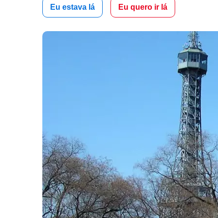
Eu estava lá
Eu quero ir lá