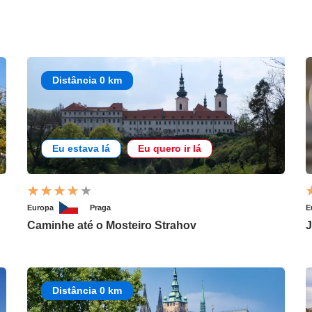
Distância 0 km
Eu estava lá
Eu quero ir lá
Europa
Praga
E
Caminhe até o Mosteiro Strahov
J
Distância 0 km