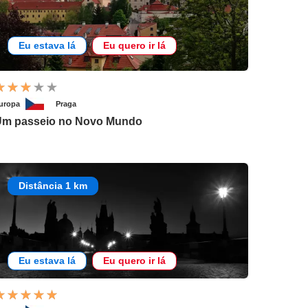
Eu estava lá
Eu quero ir lá
uropa
Praga
m passeio no Novo Mundo
Distância 1 km
Eu estava lá
Eu quero ir lá