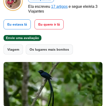
Ela escreveu
17 artigos
e segue ele/ela 3
Viajantes
Eu estava lá
Eu quero ir lá
Envie uma avaliação
Viagem
Os lugares mais bonitos